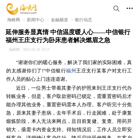

海峡网
>
新闻中心
>
金融频道
>
银行动态
延伸服务显真情 中信温度暖人心——中信银行
福州王庄支行为卧床患者解决燃眉之急
海峡网
2022-02-16 10:23
“谢谢你们的暖心服务，解决了我们家的实际困难，真
的太感谢你们了!”中信银行
福州
王庄支行某客户对支行工
作人员的贴心上门连连道谢。
近日，一位男士带着其妻子的护照来到王庄支行代办
转账业务，但是，客户取款密码已锁定，需重置密码后才
能办理其他业务，重置密码需本人办理。客户听完十分焦
急，原来其妻子患病，去年手术后，行走困难，处于康复
煅炼阶段，本人无法来网点，且目前复健、复查、用药开
销大，亟需卡内资金支持。得知情况后，工作人员立即安
抚客户，详细确认客户住址，随后启动延伸服务，在客户