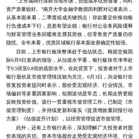
“上市城商行深耕当地市场，负债成本优势显著，同时
资产质量较好。”南开大学金融学教授田利辉对记者表示，
从基本面来看，二季度或成关键拐点：存款重定价推动银
行负债成本下行，息差有望企稳；银行对公业务风险缓释
与财富管理业务回暖将支撑其营收，但零售资产质量仍存
隐忧。全年来看，优质区域银行基本面改善确定性较强。
目前，上市银行板块整体处于低估状态。根据交银国
际6月9日发表的报告，从估值水平看，银行板块市净率处
于0.5倍至0.8倍的底部水平。在此背景下，投资者对于上市
银行股价及市值管理情况较为关注。6月3日，兴业银行在
答复投资者提问时表示，股价受宏观经济、行业情况、市
场偏好等多重因素影响，短期波动是常态，长期走势更能
反映投资价值。该行一贯重视市值管理工作，已制定《市
值管理制度》，并持续更新和落实《提质增效重回报行动
方案》《估值提升计划》，以经营管理促进市值管理。
此外，还有上市银行表示，深刻理解广大投资者对股
价表现的关切。资本市场股价走势受宏观经济环境、行业