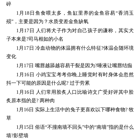
碎
1月18日鱼食喂太多，鱼缸里养的金鱼容易“香消玉
殒”，主要是因为？水质变差金鱼缺氧
1月17日 人们将犬子作为对自己孩子的谦称，其实犬
子本来是?司马相如的小名
1月17日 冷血动物的体温拥有什么特征?体温会随环境
变化
1月17日 嘴唇越舔越容易干裂是因为?唾液让嘴唇结痂
1月16日 小鸡宝宝考考你晚上睡觉时有时身体会忽然
抖一下可能的原因是什么呢? 过于劳累
1月16日 人们常用脍炙人口比喻诗文广受好评其中脍
炙原本指的是? 两种肉
1月16日 实际上生活中的兔子更喜欢以下哪种食物? 牧
草
1月15日 俗语“不撞南墙不回头”中的“南墙”指的是什么
墙?影壁墙