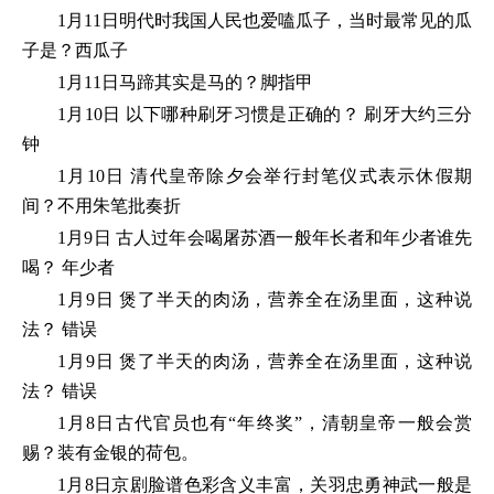
1月11日明代时我国人民也爱嗑瓜子，当时最常见的瓜
子是？西瓜子
1月11日马蹄其实是马的？脚指甲
1月10日 以下哪种刷牙习惯是正确的？ 刷牙大约三分
钟
1月10日 清代皇帝除夕会举行封笔仪式表示休假期
间？不用朱笔批奏折
1月9日 古人过年会喝屠苏酒一般年长者和年少者谁先
喝？ 年少者
1月9日 煲了半天的肉汤，营养全在汤里面，这种说
法？ 错误
1月9日 煲了半天的肉汤，营养全在汤里面，这种说
法？ 错误
1月8日古代官员也有“年终奖”，清朝皇帝一般会赏
赐？装有金银的荷包。
1月8日京剧脸谱色彩含义丰富，关羽忠勇神武一般是