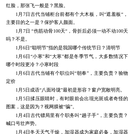
红脸，那张飞一般是？黑脸。
1月7日古代当铺柜台前都有个大木板，叫“遮羞板“，
主要目的之一是？保护客人颜面。
1月7日 “伤筋动骨100天“，骨折后必须一动不动100天
吗？不是。
1月6日“聪明节”指的是我国哪个传统节日？清明节
1月6日“小寒”和“大寒”都是冬季节气，大多数情况下
哪个时段更冷？小寒时段
1月6日古代当铺有个职位叫“朝奉”，主要负责？验物
定价
1月5日成语“八面玲珑”最初是形容？窗户宽敞明亮。
1月5日揉压眼睛时，有时眼前会出现光斑或者奇怪的
图案，这是因为？视网膜被“骗”。
1月4日古代镖局里有个职务叫“趟子手”，主要负责？
喊口号壮声势。
1月4日冬天天气干燥，加湿器成为家庭必备，加湿器