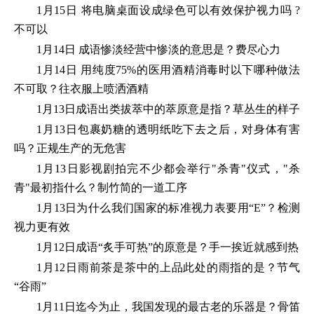
1月15日 将电脑桌面设成绿色可以有效保护视力吗 ?
不可以
1月14日 成语惨淡经营中惨淡的意思是？费尽心力
1月14日 用纯度75%的医用酒精消毒时以下哪种做法
不可取？往衣服上喷洒酒精
1月13日成语出类拔萃中的萃原意是指？草丛生的样子
1月13日包裹奶糖的透明纸吃下去之后，对身体有害
吗？正规生产的无危害
1月13日影视剧拍完不少都会举行"杀青"仪式，"杀
青"最初指什么？制竹简的一道工序
1月13日为什么我们国家的标准视力表要用“E”？检测
视力更有效
1月12日成语“炙手可热”的原意是？手一挨近就感到热
1月12日雨前茶是茶中的上品此处的雨指的是？节气
“谷雨”
1月11日迄今为止，我国发现的最古老的乐器是？骨笛