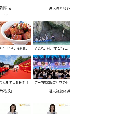
新图文
进入图片频道
秋了！啃秋、贴秋膘、
罗源八井村：“抱石”而上
秋，福建人这样过才够
→
寻美福建 薪火映长征”主
第十四届海峡青年荟集中
新视频
活动在龙岩长汀启动
阶段活动在福州举行
进入视频频道