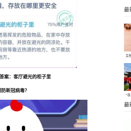
最
立
晒
味
答案：客厅避光的柜子里
预防新冠病毒？
“
最
题