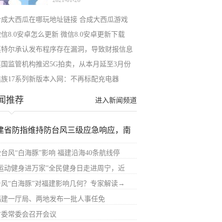
2021-01-26
合成大西瓜在哪玩地址链接 合成大西瓜游戏
信8.0安卓怎么更新 微信8.0安卓更新下载
英特尔承认发布程序存在漏洞，导致财报信息
英国监管机构推迟5G拍卖，从本月延至3月份
魅族17系列新版本入网：不再标配充电器
闻推荐
进入新闻频道
建省防指维持防台风三级应急响应，南
受台风“白海豚”影响 福建沿海40条航线停
“运动健身进万家”全民健身日走进周宁，近
台风“白海豚”对福建影响几何？专家解读→
福建一厅局、两地发布一批人事任免
省委常委会召开会议