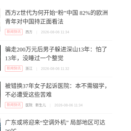
西方Z世代为何开始“粉”中国 82%的欧洲
青年对中国持正面看法
新闻快讯
西方
|
2026-08-06 11:34
骗走200万元后男子躲进深山13年：怕了
13年，没睡过一个整觉
新闻快讯
浙江
|
2026-08-06 11:32
被错换37年女子起诉医院：本不需辍学，
不必遭受这些苦难
新闻快讯
医院
新生儿
|
2026-08-06 11:34
广东或将迎来“空调外机” 局部地区可达