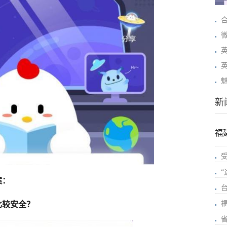
微
新
福
案：
比较安全？