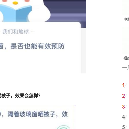
中
吨
福建
一
国
晒被子，效果会怎样？