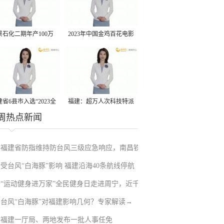
景石化二期年产100万
2023年中国金鸡百花电影
丙烷脱氢项目建成中交
节有福电影巡展31日启动
省6县市入选“2023全
福建：超万人次科技特派
周热点新闻
县域发展潜力百强县”
员一线开展服务
福建省防指维持防台风三级应急响应，南昌铁
受台风“白海豚”影响 福建沿海40条航线停航
路停运部分旅客列车→
“运动健身进万家”全民健身日走进周宁，近千
台风“白海豚”对福建影响几何？专家解读→
人徒步云端
福建一厅局、两地发布一批人事任免