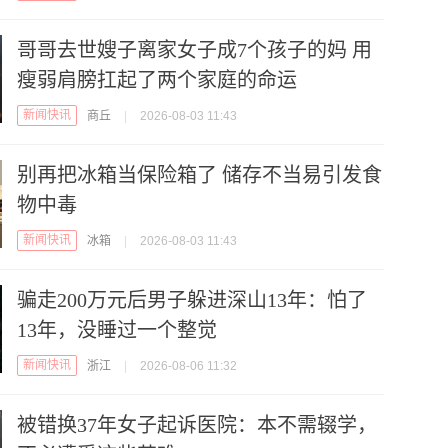
哥哥去世嫂子离家女子成7个孩子的妈 用
瘦弱肩膀扛起了两个家庭的命运
新闻快讯
商丘
|
2026-08-03 11:43
别再把冰箱当保险箱了 储存不当易引发食
物中毒
新闻快讯
冰箱
|
2026-08-03 11:43
骗走200万元后男子躲进深山13年：怕了
13年，没睡过一个整觉
新闻快讯
浙江
|
2026-08-06 11:32
被错换37年女子起诉医院：本不需辍学，