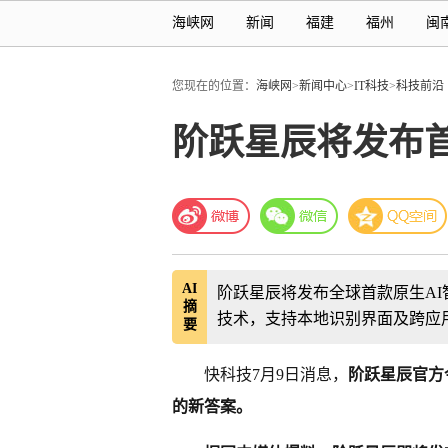
海峡网
新闻
福建
福州
闽
您现在的位置：
海峡网
>
新闻中心
>
IT科技
>
科技前沿
阶跃星辰将发布首
AI
阶跃星辰将发布全球首款原生AI智
摘
技术，支持本地识别界面及跨应
要
快科技7月9日消息，
阶跃星辰官方
的新答案。