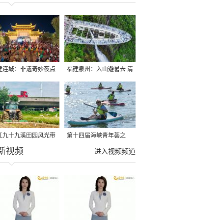
建连城：非遗奇妙夜点
福建泉州：入山避暑去 清
夏夜
凉好惬意
江九十九溪田园风光带
第十四届海峡青年荟之
新视频
亩早稻迎来成熟收割季
2026榕台青年大学生水上
进入视频频道
运动交流营