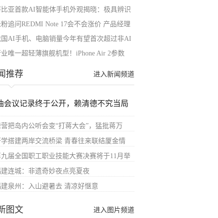
努比亚首款AI智能体手机外观揭晓：极具辨识
粉追问REDMI Note 17会不会涨价 产品经理
我国AI手机、电脑销量今年有望首次超过非AI
业唯一超轻薄旗舰机型！iPhone Air 2参数
闻推荐
进入新闻频道
油会议记录终于公开，赖清德不究当局
绿营把岛内公听会变“打蒋大会”，猛批蒋万
研学搭建两岸交流桥梁 青春往来联结厦金情
第九届全国职工职业技能大赛决赛将于11月举
福建连城：非遗奇妙夜点亮夏夜
福建泉州：入山避暑去 清凉好惬意
新图文
进入图片频道