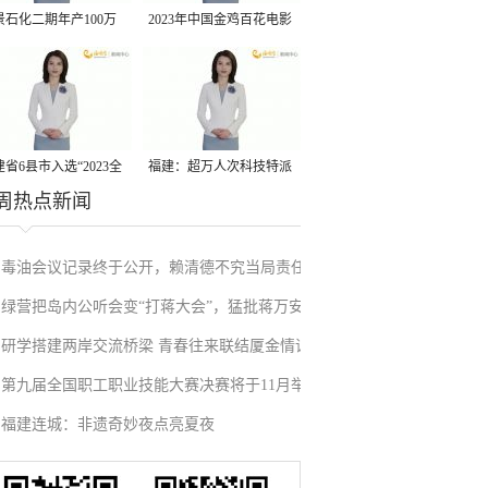
景石化二期年产100万
2023年中国金鸡百花电影
丙烷脱氢项目建成中交
节有福电影巡展31日启动
省6县市入选“2023全
福建：超万人次科技特派
周热点新闻
县域发展潜力百强县”
员一线开展服务
毒油会议记录终于公开，赖清德不究当局责任
绿营把岛内公听会变“打蒋大会”，猛批蒋万安
反甩锅卢秀燕，蓝营点名责任官员要求撤职下
研学搭建两岸交流桥梁 青春往来联结厦金情谊
废除监察机构主张，遭蓝营搬出蔡英文、赖清
台
第九届全国职工职业技能大赛决赛将于11月举
德过往言论打脸
福建连城：非遗奇妙夜点亮夏夜
行