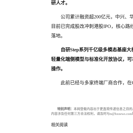
研人才。
公司累计融资超200亿元，中兴
目前已完成股改冲刺港股IPO，核心路
落地。
自研Step系列千亿级多模态基座大
轻量化端侧模型与标准化开放协议，可本
操作。
此前已经与多家终端厂商合作，在
特别声明：
本网登载内容出于更直观传递信息之目的
内容涉及任何第三方合法权利，请及时与ts@hxnews.
相关阅读