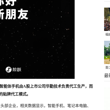
福
亮
晋
最
千
I智能体手机由A股上市公司华勤技术负责代工生产，而
的贴牌代工模式。
业头部企业，相关数据显示，智能手机、笔记本电脑、