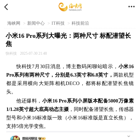


海峡网
>
新闻中心
>
IT科技
>
科技前沿
小米16 Pro系列大曝光：两种尺寸 标配潜望长
焦
快科技
2025-07-30 21:48
快科技7月30日消息，博主数码闲聊站暗示，
小米16
Pro系列有两种尺寸，分别是6.3英寸和6.8英寸，
两款机型
都是采用横向大矩阵相机DECO，都将标配潜望长焦镜
头。
他还爆料，
小米16 Pro系列小屏版本配备5000万像素
1/1.28英寸超大底高动态主摄
，同时配备潜望长焦，传感器
型号和小米16标准版一致（小米16标准版是直立长焦），
支持5倍光学变焦。