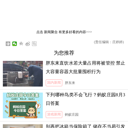
点击
新闻聚合
有更多好看的内容>>>
(责任编辑：庄婷婷)
为您推荐
胖东来直饮水若大量占用将被管控 禁止
大容量容器大批量囤积行为
国内新闻
胖东来
下列哪种鸟类不会飞行？蚂蚁庄园8月3
日答案
游戏新闻
蚂蚁庄园
别再把冰箱当保险箱了 储存不当易引发