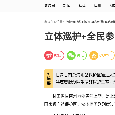
海峡网
新闻
福建
福州
闽
您现在的位置：
海峡网
>
新闻中心
>
国内频道
>
国内新
立体巡护+全民参
AI
甘肃甘南尕海则岔保护区通过人
摘
建志愿服务队等措施保护生态，
要
甘肃省甘南州地处黄河上游，是上
国家级自然保护区，众多鸟类刚刚度过