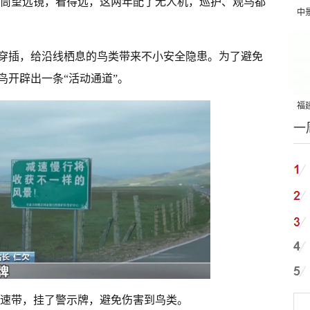
单筒望远镜，看得远，这两年配了无人机，巡护、观鸟都
中
吨
穿插，给沿线栖息的鸟类带来不小安全隐患。为了避免
鸟开辟出一条“活动通道”。
福建
一
国
减速带，挂了警示牌，避免伤害到鸟类。