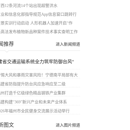
广西12条河流14个站出现超警洪水
工业和信息化部指导规范App信息窗口跳转行
实景实训行动启动 人形机器人加速开启“作
最高法发布植物新品种案件技术事实查明工作
闻推荐
进入新闻频道
建省交通运输系统全力筑牢防御台风“
警惕大风和暴雨灾害风险！宁德南平局部有大
福建省防指提升防台风应急响应至二级
福州打造千亿级绿色精品钢铁产业集群
福建构建“369”新兴产业和未来产业体系
2026年福州市全民健身交流展示活动举行
新图文
进入图片频道