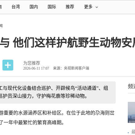
南
台湾
国内
国际
推荐
更多
闻
与 他们这样护航野生动物安
为您推荐
2026-06-11 17:07
来源：央视新闻客户端
频
工与现代化设备结合巡护、开辟候鸟“活动通道”、组
巡护员深山接力，守护梅花鹿等珍稀动物。
游重要的水源涵养区和补给区。在位于此地的尕海则岔
了一年中最繁忙的繁育高峰期。