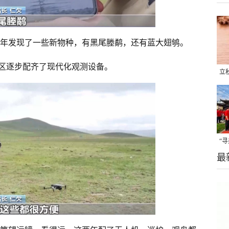
些年发现了一些新物种，有黑尾塍鹬，还有蓝大翅鸲。
区逐步配齐了现代化观测设备。
立
晒
味
“
最
题