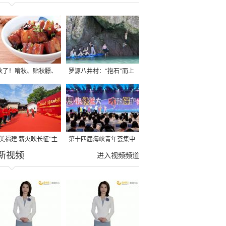
秋了！啃秋、贴秋膘、
罗源八井村：“抱石”而上
秋，福建人这样过才够
→
寻美福建 薪火映长征”主
第十四届海峡青年荟集中
新视频
活动在龙岩长汀启动
阶段活动在福州举行
进入视频频道