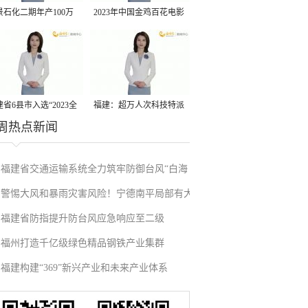
景石化二期年产100万
2023年中国金鸡百花电影
丙烷脱氢项目建成中交
节有福电影巡展31日启动
省6县市入选“2023全
福建：超万人次科技特派
周热点新闻
县域发展潜力百强县”
员一线开展服务
福建省交通运输系统全力筑牢防御台风“白海
警惕大风和暴雨灾害风险！宁德南平局部有大
豚”防线
福建省防指提升防台风应急响应至二级
暴雨
福州打造千亿级绿色精品钢铁产业集群
福建构建“369”新兴产业和未来产业体系