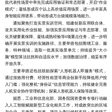
批代表性场景中率先完成应用验证和常态部署，开启“作业
模式”；凝练形成百个以上高价值应用场景，进一步丰富具
身智能应用谱系，带动形成万台级规模落地能力。
通知聚焦打造实景实训空间、组建创新应用联合体、
攻关实用化作业技能、加强实景应用验证与常态部署、强
化关键要素保障、凝练成熟经验等6项重点任务，进一步明
确开展实景实训的实施路径。主要举措包括围绕工业、服
务、特种领域，选取一批真实场景单元；持续提升“大小
脑”模型算法抗扰和自适应水平；加强数据治理，稳妥有序
开放共享。
主要举措还包括鼓励探索“人形机器人即服务”模式，
通过按效用付费、经营性租赁等商业创新手段降低用户投
入门槛；强化整机“身份证”信息管理能力，持续健全完善
人机安全协作管理机制；探索人形机器人保险等政策。
据悉，工业和信息化部、国务院国资委将专项行动融
入人工智能赋能新型工业化相关工作，对成效突出的区域
与企业，在政策、标准、项目上予以倾斜支持；各省级工