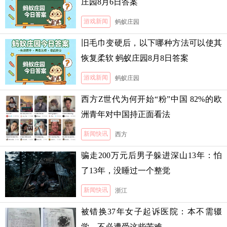
庄园8月6日答案
游戏新闻
蚂蚁庄园
旧毛巾变硬后，以下哪种方法可以使其
恢复柔软 蚂蚁庄园8月8日答案
游戏新闻
蚂蚁庄园
西方Z世代为何开始“粉”中国 82%的欧
洲青年对中国持正面看法
新闻快讯
西方
骗走200万元后男子躲进深山13年：怕
了13年，没睡过一个整觉
新闻快讯
浙江
被错换37年女子起诉医院：本不需辍
学，不必遭受这些苦难