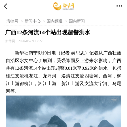


海峡网
>
新闻中心
>
国内频道
>
国内新闻
广西12条河流14个站出现超警洪水
新华网
2026-06-09 17:22
新华社南宁6月9日电（记者 吴思思）记者从广西壮族
自治区水文中心了解到，受强降雨及上游来水影响，广西
共有12条河流14个站出现超警0.01米至0.92米的洪水，包括
桂江支流桃花江、龙坪河，洛清江支流四塘河、西河，柳
江上游都柳江，湘江上游，贺江上游及支流大宁河、马尾
河等。