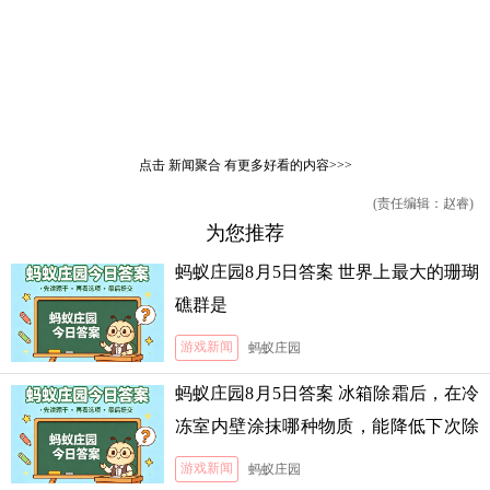
点击
新闻聚合
有更多好看的内容>>>
(责任编辑：赵睿)
为您推荐
蚂蚁庄园8月5日答案 世界上最大的珊瑚
礁群是
游戏新闻
蚂蚁庄园
蚂蚁庄园8月5日答案 冰箱除霜后，在冷
冻室内壁涂抹哪种物质，能降低下次除
霜的难度
游戏新闻
蚂蚁庄园