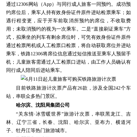
通过12306网站（App）与同行成人旅客一同预约。成功预
约席位后，乘车人持有效身份证件原件进站检票乘车；如
遇行程变更，应于开车前取消所预约的席位，不收取费
用；未取消预约的视为一次乘车。二是“直接刷证乘车”方
式，拟乘坐的列车有剩余席位时，可凭有效身份证件原件
通过检票闸机或人工检票口检票，将自动获取席位并进站
乘车，铁路12306将席位信息通过短信推送至乘车人预留手
机；儿童旅客需通过人工检票口进站，由工作人员确认有
同行成人陪同后进站乘车。
目前铁路旅游计次票产品有26款，涉及全国242个车
站，串联众多热门景区。
哈尔滨、沈阳局集团公司
“关东情·冰雪暖世界”旅游计次票，串联黑龙江、吉
林、辽宁三省，长春、沈阳、哈尔滨、亚布力、横道河
子、牡丹江等热门旅游城市。