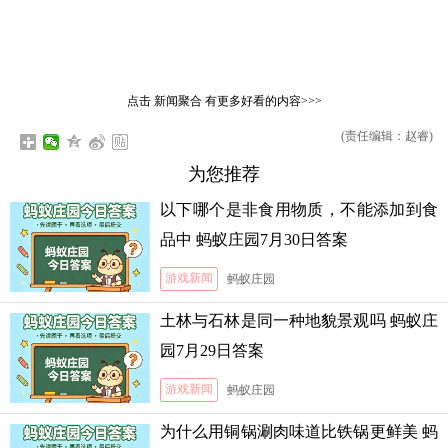
点击
新闻聚合
有更多好看的内容>>>
(责任编辑：赵睿)
为您推荐
以下哪个是非食用物质，不能添加到食
品中 蚂蚁庄园7月30日答案
游戏新闻
蚂蚁庄园
土林与石林是同一种地貌景观吗 蚂蚁庄
园7月29日答案
游戏新闻
蚂蚁庄园
为什么用铜锅涮肉味道比铁锅更鲜美 蚂