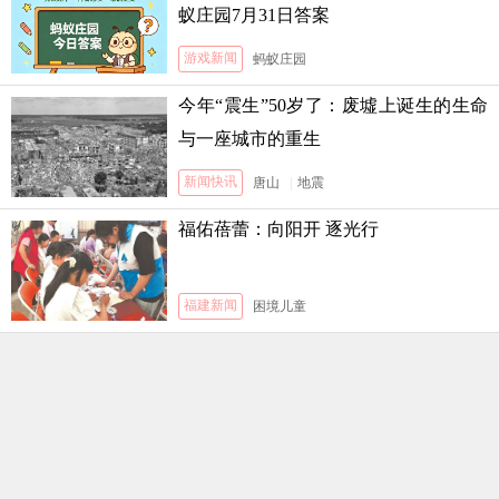
蚁庄园7月31日答案
游戏新闻
蚂蚁庄园
今年“震生”50岁了：废墟上诞生的生命
与一座城市的重生
新闻快讯
唐山
|
地震
福佑蓓蕾：向阳开 逐光行
福建新闻
困境儿童