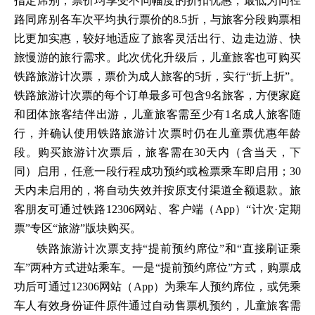
指定席别，票价均享受不同幅度的折扣优惠，最低为同径
路同席别各车次平均执行票价的8.5折，与旅客分段购票相
比更加实惠，较好地适应了旅客灵活出行、边走边游、快
旅慢游的旅行需求。此次优化升级后，儿童旅客也可购买
铁路旅游计次票，票价为成人旅客的5折，实行“折上折”。
铁路旅游计次票的每个订单最多可包含9名旅客，方便家庭
和团体旅客结伴出游，儿童旅客需至少有1名成人旅客随
行，并确认使用铁路旅游计次票时仍在儿童票优惠年龄
段。购买旅游计次票后，旅客需在30天内（含当天，下
同）启用，任意一段行程成功预约或检票乘车即启用；30
天内未启用的，将自动失效并按原支付渠道全额退款。旅
客朋友可通过铁路12306网站、客户端（App）“计次·定期
票”专区“旅游”版块购买。
铁路旅游计次票支持“提前预约席位”和“直接刷证乘
车”两种方式进站乘车。一是“提前预约席位”方式，购票成
功后可通过12306网站（App）为乘车人预约席位，或凭乘
车人有效身份证件原件通过自动售票机预约，儿童旅客需