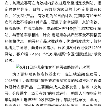
次，购票旅客可在有效期内多次往返乘坐指定发到站、指
定席别的列车。目前，有效期为90日的计次·定期票有10
次、20次2种产品，有效期为30日的计次·定期票有10至60
次间次数不等的11种产品，覆盖了京津城际、京沪高铁、
厦深高铁、广深港高铁、成渝城际等74条热门线路780个车
站。与普通车票相比，计次·定期票各类产品享受不同幅度
的价格优惠，购买的产品次数越多，优惠幅度越大，较好
地满足了通勤、商务旅客需求。旅客朋友可通过铁路12306
网站、客户端（App）“计次·定期票”专区“通勤差旅”版块
购买。
为了更好服务旅客旅游出行，促进铁旅融合发展，
2023年6月，铁路部门依托旅游资源富集的线路推出了铁路
旅游计次票产品，主要面向成人旅客发售，按照“1次购
买、分段乘坐、15天有效”的模式运行，购票人可在指定的
车站间自主选择2至10段行程出行，每段行程单次、单向、