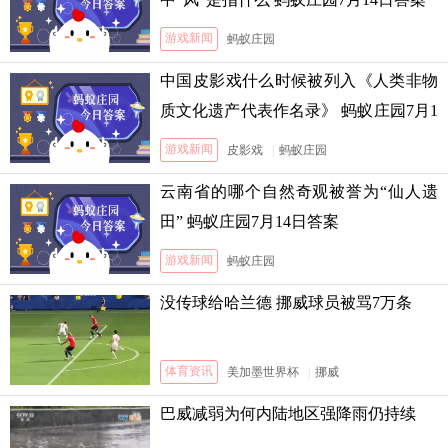
游戏新闻
蚂蚁庄园
中国皮影戏什么时候被列入《人类非物
质文化遗产代表作名录》 蚂蚁庄园7月1
3日答案
游戏新闻
皮影戏
|
蚂蚁庄园
云南省的哪个自然奇观被誉为“仙人遗
田” 蚂蚁庄园7月14日答案
游戏新闻
蚂蚁庄园
没传球给哈兰德 挪威球员被骂7万条
体育资讯
美加墨世界杯
|
挪威
巴威减弱为何内陆地区强降雨仍持续