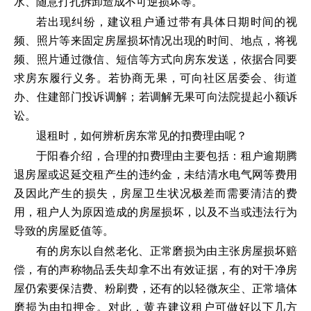
水、随意打孔拆卸造成不可逆损坏等。
若出现纠纷，建议租户通过带有具体日期时间的视
频、照片等来固定房屋损坏情况出现的时间、地点，将视
频、照片通过微信、短信等方式向房东发送，依据合同要
求房东履行义务。若协商无果，可向社区居委会、街道
办、住建部门投诉调解；若调解无果可向法院提起小额诉
讼。
退租时，如何辨析房东常见的扣费理由呢？
于阳春介绍，合理的扣费理由主要包括：租户逾期腾
退房屋或迟延交租产生的违约金，未结清水电气网等费用
及因此产生的损失，房屋卫生状况极差而需要清洁的费
用，租户人为原因造成的房屋损坏，以及不当或违法行为
导致的房屋贬值等。
有的房东以自然老化、正常磨损为由主张房屋损坏赔
偿，有的声称物品丢失却拿不出有效证据，有的对干净房
屋仍索要保洁费、粉刷费，还有的以轻微灰尘、正常墙体
磨损为由扣押金。对此，黄卉建议租户可做好以下几方