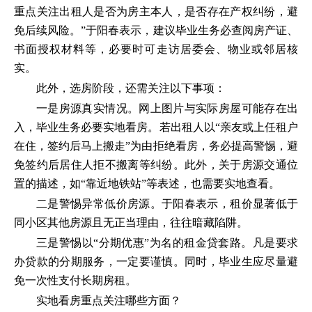
重点关注出租人是否为房主本人，是否存在产权纠纷，避
免后续风险。”于阳春表示，建议毕业生务必查阅房产证、
书面授权材料等，必要时可走访居委会、物业或邻居核
实。
此外，选房阶段，还需关注以下事项：
一是房源真实情况。网上图片与实际房屋可能存在出
入，毕业生务必要实地看房。若出租人以“亲友或上任租户
在住，签约后马上搬走”为由拒绝看房，务必提高警惕，避
免签约后居住人拒不搬离等纠纷。此外，关于房源交通位
置的描述，如“靠近地铁站”等表述，也需要实地查看。
二是警惕异常低价房源。于阳春表示，租价显著低于
同小区其他房源且无正当理由，往往暗藏陷阱。
三是警惕以“分期优惠”为名的租金贷套路。凡是要求
办贷款的分期服务，一定要谨慎。同时，毕业生应尽量避
免一次性支付长期房租。
实地看房重点关注哪些方面？