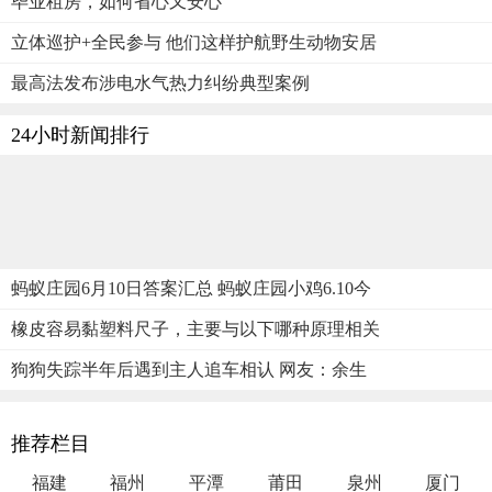
毕业租房，如何省心又安心
立体巡护+全民参与 他们这样护航野生动物安居
最高法发布涉电水气热力纠纷典型案例
24小时新闻排行
蚂蚁庄园6月10日答案汇总 蚂蚁庄园小鸡6.10今
橡皮容易黏塑料尺子，主要与以下哪种原理相关
狗狗失踪半年后遇到主人追车相认 网友：余生
推荐栏目
福建
福州
平潭
莆田
泉州
厦门