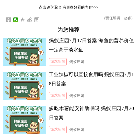
点击
新闻聚合
有更多好看的内容>>>
(责任编辑：赵睿)
为您推荐
蚂蚁庄园7月17日答案 海鱼的营养价值
一定高于淡水鱼
游戏新闻
蚂蚁庄园
工业辣椒可以直接食用吗 蚂蚁庄园7月1
8日答案
游戏新闻
蚂蚁庄园
多吃木薯能安神助眠吗 蚂蚁庄园7月20
日答案
游戏新闻
蚂蚁庄园