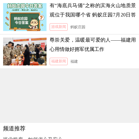
有“海底兵马俑”之称的滨海火山地质景
观位于我国哪个省 蚂蚁庄园7月20日答
案
游戏新闻
蚂蚁庄园
尊崇关爱，温暖最可爱的人——福建用
心用情做好拥军优属工作
福建新闻
福建
频道推荐