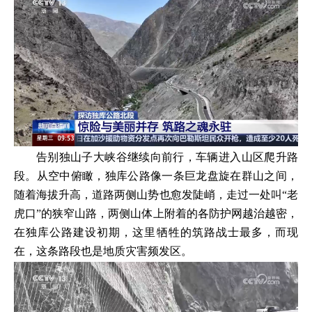
告别独山子大峡谷继续向前行，车辆进入山区爬升路
段。从空中俯瞰，独库公路像一条巨龙盘旋在群山之间，
随着海拔升高，道路两侧山势也愈发陡峭，走过一处叫“老
虎口”的狭窄山路，两侧山体上附着的各防护网越治越密，
在独库公路建设初期，这里牺牲的筑路战士最多，而现
在，这条路段也是地质灾害频发区。