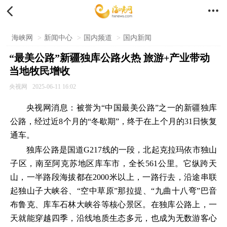


海峡网
>
新闻中心
>
国内频道
>
国内新闻
“最美公路”新疆独库公路火热 旅游+产业带动
当地牧民增收
央视网
2025-06-11 16:02
央视网消息：被誉为“中国最美公路”之一的新疆独库
公路，经过近8个月的“冬歇期”，终于在上个月的31日恢复
通车。
独库公路是国道G217线的一段，北起克拉玛依市独山
子区，南至阿克苏地区库车市，全长561公里。它纵跨天
山，一半路段海拔都在2000米以上，一路行去，沿途串联
起独山子大峡谷、“空中草原”那拉提、“九曲十八弯”巴音
布鲁克、库车石林大峡谷等核心景区。在独库公路上，一
天就能穿越四季，沿线地质生态多元，也成为无数游客心