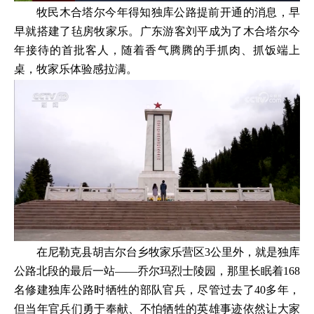
牧民木合塔尔今年得知独库公路提前开通的消息，早
早就搭建了毡房牧家乐。广东游客刘平成为了木合塔尔今
年接待的首批客人，随着香气腾腾的手抓肉、抓饭端上
桌，牧家乐体验感拉满。
在尼勒克县胡吉尔台乡牧家乐营区3公里外，就是独库
公路北段的最后一站——乔尔玛烈士陵园，那里长眠着168
名修建独库公路时牺牲的部队官兵，尽管过去了40多年，
但当年官兵们勇于奉献、不怕牺牲的英雄事迹依然让大家