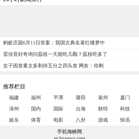
蚂蚁庄园6月11日答案：我国古典名著红楼梦中
雷佳音好奇询问荔枝一天能吃几颗？荔枝吃多了
女子因发量太多剃掉五分之四头发 网友：你剩
推荐栏目
福建
福州
平潭
莆田
泉州
厦门
漳州
国内
国际
台海
财经
科技
娱乐
体育
电影
八卦
游戏
快讯
手机海峡网
m.hxnews.com