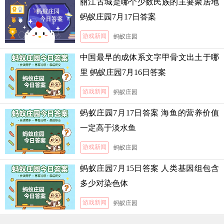
丽江古城是哪个少数民族的主要聚居地
蚂蚁庄园7月17日答案
游戏新闻
蚂蚁庄园
中国最早的成体系文字甲骨文出土于哪
里 蚂蚁庄园7月16日答案
游戏新闻
蚂蚁庄园
蚂蚁庄园7月17日答案 海鱼的营养价值
一定高于淡水鱼
游戏新闻
蚂蚁庄园
蚂蚁庄园7月15日答案 人类基因组包含
多少对染色体
游戏新闻
蚂蚁庄园