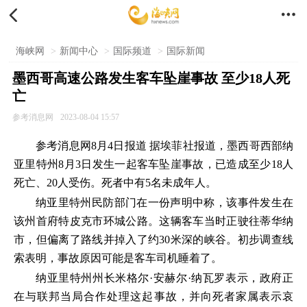


海峡网
>
新闻中心
>
国际频道
>
国际新闻
墨西哥高速公路发生客车坠崖事故 至少18人死
亡
参考消息网
2023-08-04 15:57
参考消息网8月4日报道 据埃菲社报道，墨西哥西部纳
亚里特州8月3日发生一起客车坠崖事故，已造成至少18人
死亡、20人受伤。死者中有5名未成年人。
纳亚里特州民防部门在一份声明中称，该事件发生在
该州首府特皮克市环城公路。这辆客车当时正驶往蒂华纳
市，但偏离了路线并掉入了约30米深的峡谷。初步调查线
索表明，事故原因可能是客车司机睡着了。
纳亚里特州州长米格尔·安赫尔·纳瓦罗表示，政府正
在与联邦当局合作处理这起事故，并向死者家属表示哀