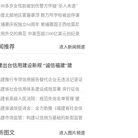
日80多岁女性脸被划伤警方怀疑“杀人未遂”
印度北部地区雾霾罩顶 数万所学校被迫停课
柬埔寨庆祝独立64周年 柬埔寨国王西哈莫尼
实用外交的典范 中美签超2500亿美元创纪录
闻推荐
进入新闻频道
建出台信用建设新规 “诚信福建”建
福建推行专项信用报告替代企业无违法记录证
福建省社会信用体系建设成效显著 央行征信
福建省高级人民法院：规范失信名单管理 健
福建省诚信促进会：全力助推《福建省社会信
福建市场监管：构建以信用为基础的新型监管
新图文
进入图片频道