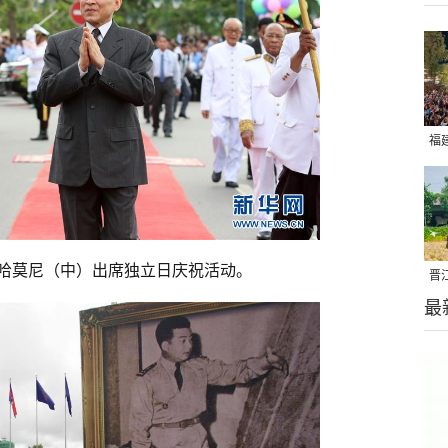
福
亮
哈莫尼（中）出席独立日庆祝活动。
晋
最
千