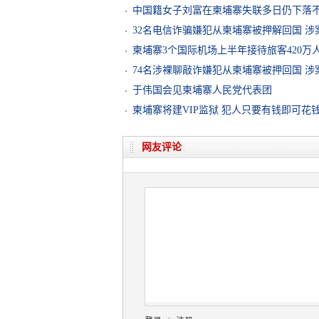
中国籍女子刘富在柬埔寨失联多日仍下落不明
32名电信诈骗嫌犯从柬埔寨被押解回国 涉
柬埔寨3个国际机场上半年接待旅客420万
74名涉裸聊敲诈嫌犯从柬埔寨被押回国 涉案
于伟国会见柬埔寨人民党代表团
柬埔寨将建VIP监狱 犯人只要有钱即可花
网友评论