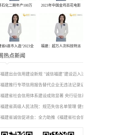
景石化二期年产100万
2023年中国金鸡百花电影
丙烷脱氢项目建成中交
节有福电影巡展31日启动
省6县市入选“2023全
福建：超万人次科技特派
周热点新闻
县域发展潜力百强县”
员一线开展服务
福建出台信用建设新规 “诚信福建”建设迈入法
福建推行专项信用报告替代企业无违法记录证
治化新阶段
福建省社会信用体系建设成效显著 央行征信系
明改革成效显著
福建省高级人民法院：规范失信名单管理 健全
统赋能实体经济
福建省诚信促进会：全力助推《福建省社会信
信用修复机制
用条例》落地见效