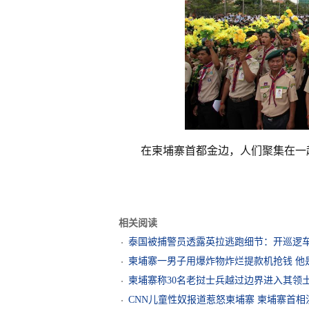
在柬埔寨首都金边，人们聚集在一
相关阅读
泰国被捕警员透露英拉逃跑细节：开巡逻
柬埔寨一男子用爆炸物炸烂提款机抢钱 他
柬埔寨称30名老挝士兵越过边界进入其领
CNN儿童性奴报道惹怒柬埔寨 柬埔寨首