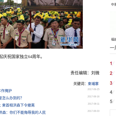
中
吨
福建
一
国
起庆祝国家独立64周年。
责任编辑：刘微
关键词：
柬埔寨
2017-09-25
车作掩护
2017-08-16
是怎么办到的？
2017-08-11
土 柬首相洪森下令撤离
2017-08-03
相洪森：你们不能侮辱我的人民