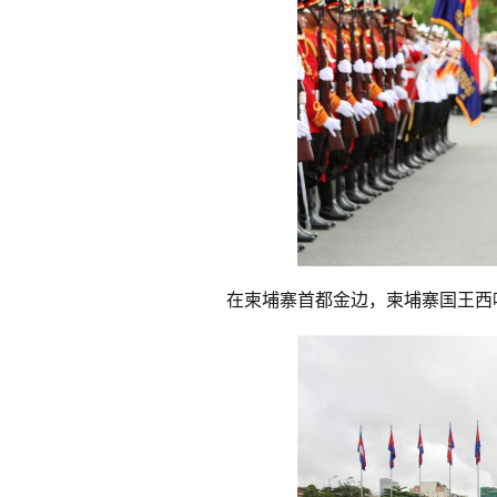
在柬埔寨首都金边，柬埔寨国王西