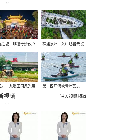
建连城：非遗奇妙夜点
福建泉州：入山避暑去 清
夏夜
凉好惬意
江九十九溪田园风光带
第十四届海峡青年荟之
新视频
亩早稻迎来成熟收割季
2026榕台青年大学生水上
进入视频频道
运动交流营