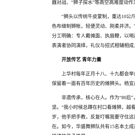
器对战、“狮子探水”等高空高难度动
“狮头以传统牛皮蒙制，重达10公
色布缝制狮帐，轻便灵动、刚柔并济。
分工明确：专人戴傩面、执扇鞭，以哨
表演者协同演绎，礼仪与招式相辅相成
开放传艺 青年力量
上华村每年正月十八、十九都会举
保留着一面有百年历史的傩狮头。杨宜
非遗传承，核心在人。作为“80后
坚。“我小时候总蹲在村口看傩狮，越
岁，他手把手教，反复叮嘱我要守住这
在。如今，华盛舞狮队共有15名本土