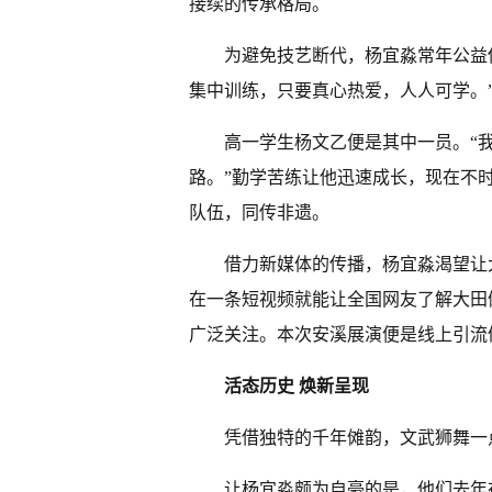
接续的传承格局。
为避免技艺断代，杨宜淼常年公益
集中训练，只要真心热爱，人人可学。
高一学生杨文乙便是其中一员。“
路。”勤学苦练让他迅速成长，现在不
队伍，同传非遗。
借力新媒体的传播，杨宜淼渴望让
在一条短视频就能让全国网友了解大田
广泛关注。本次安溪展演便是线上引流促
活态历史 焕新呈现
凭借独特的千年傩韵，文武狮舞一
让杨宜淼颇为自豪的是，他们去年