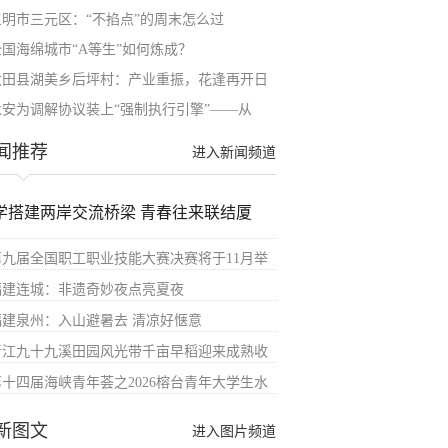
三明市三元区：“不掐点”的周末怎么过
全国海绵城市“A等生”如何炼成？
大田县湖美乡后坪村：产业重振，花逢再开日
永安为调解协议装上“强制执行引擎”——从
闻推荐
进入新闻频道
学搭建两岸交流桥梁 青春往来联结厦
第九届全国职工职业技能大赛决赛将于11月举
福建连城：非遗奇妙夜点亮夏夜
福建泉州：入山避暑去 清凉好惬意
晋江九十九溪田园风光带千亩早稻迎来成熟收
第十四届海峡青年荟之2026榕台青年大学生水
新图文
进入图片频道