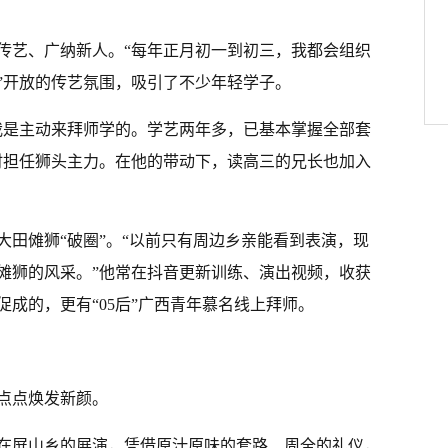
传艺、广纳新人。“每年正月初一到初三，我都会组织
”开放的传艺氛围，吸引了不少年轻学子。
我是主动来拜师学的。学艺两年多，已基本掌握全部套
时担任狮头主力。在他的带动下，读高三的兄长也加入
大田傩狮“破圈”。“以前只有周边乡亲能看到表演，现
傩狮的风采。”他常在抖音更新训练、演出视频，收获
成的，更有“05后”广西青年慕名线上拜师。
点点焕发新颜。
在屏山乡的展演，凭借原汁原味的套路、周全的礼仪，