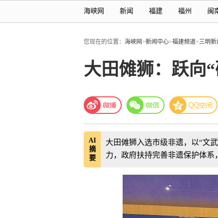
海峡网
新闻
福建
福州
闽
您现在的位置：
海峡网
>
新闻中心
>
福建频道
>
三明新
大田傩狮：跃向“
AI
大田傩狮入选市级非遗，以“文
摘
力，政府扶持完善非遗保护体系
要