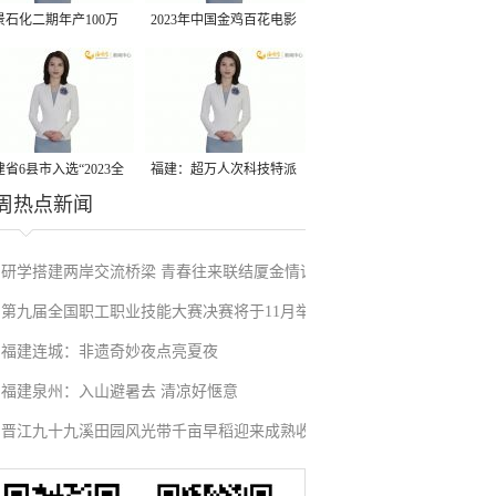
景石化二期年产100万
2023年中国金鸡百花电影
丙烷脱氢项目建成中交
节有福电影巡展31日启动
省6县市入选“2023全
福建：超万人次科技特派
周热点新闻
县域发展潜力百强县”
员一线开展服务
研学搭建两岸交流桥梁 青春往来联结厦金情谊
第九届全国职工职业技能大赛决赛将于11月举
福建连城：非遗奇妙夜点亮夏夜
行
福建泉州：入山避暑去 清凉好惬意
晋江九十九溪田园风光带千亩早稻迎来成熟收
割季