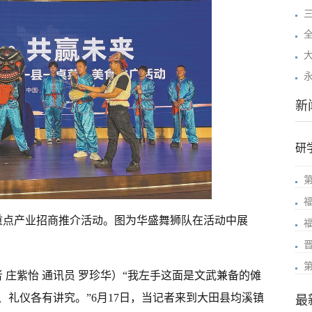
新
研
办重点产业招商推介活动。图为华盛舞狮队在活动中展
 庄紫怡 通讯员 罗珍华）
“我左手这面是文武兼备的傩
礼仪各有讲究。”6月17日，当记者来到大田县均溪镇
最