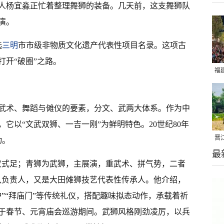
人杨宜淼正忙着整理舞狮的装备。几天前，这支舞狮队
演。
选
三明
市市级非物质文化遗产代表性项目名录。这项古
开“破圈”之路。
福
亮
武术、舞蹈与傩仪的要素，分文、武两大体系。作为中
它以“文武双狮、一吉一刚”为鲜明特色。20世纪80年
晋
动。
最
千
仪式足；青狮为武狮，主展演，重武术、拼气势，二者
队负责人，又是大田傩狮技艺代表性传承人。他介绍，
”“拜庙门”等传统礼仪，搭配趣味拟态动作，承载着祈
于春节、元宵庙会巡游期间。武狮风格刚劲凌厉，以兵