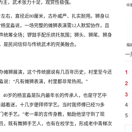
作为主，武术张力十足，观赏性极强。
中
吨
斤左右，直径近80厘米，古朴威严、扎实耐用。狮身以
”杨宜淼说，一场完整的傩狮表演需12人默契协作，且
声统筹全场；锣鼓手配乐烘托氛围；狮头、狮尾、狮身
，是民间信仰与传统武术的完美融合。
福建
一
国
办傩狮展演，这个传统据说有几百年历史，村里至今还
淼说：“凡有傩狮表演，村里都非常热闹。”
”，40岁的杨宜淼是队内最年长的传承人，也是守艺中
看越着迷，十几岁便拜师学艺。当时我师傅已经70多
门老手艺。”老一辈的言传身教，勉励他坚守到了现
成员，既有舞狮手艺人，也有在校学生，形成老中青梯次