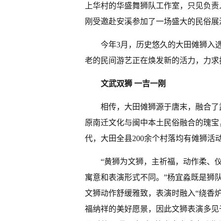
上华村的华盛舞狮队工作室，只见负责
刚受邀赴安溪参加了一场盛大的民俗展
今年3月，历史悠久的大田傩狮入
老的民间游艺正在焕发新的活力，力求打
文武双狮 一吉一刚
相传，大田傩狮源于唐末，融合了
原南迁文化与闽中本土民俗融合的瑰宝，
代，大田全县200余个村落均有傩狮活
“黄狮为文狮，主祈福，动作柔、
寓意和表演形式不同。”杨宜淼既是狮
文狮动作舒缓雅致，表演时融入“绕香炉
福纳祥的美好愿景，因此文狮表演多见