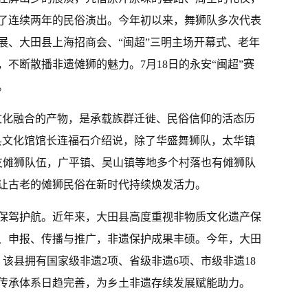
了连续两年的民俗演出。今年初以来，舞狮队多次代表
展、大田县上海招商会、“闽超”三明主场开幕式、老年
不断散播非遗傩狮的魅力。7月18日的永安“闽超”赛
。
文化融合的产物，是承载族群迁徙、民俗信仰的活态历
县文化馆馆长连福石介绍说，除了华盛舞狮队，太华镇
支傩狮队伍，广平镇、吴山镇等地多个村落也有傩狮队
让古老的傩狮民俗在新时代持续焕发活力。
保驾护航。近年来，大田县高度重视非物质文化遗产保
、申报、传播与推广，非遗保护成果丰硕。今年，大田
该县拥有国家级非遗2项、省级非遗6项、市级非遗18
护传承体系日趋完善，为乡土非遗存续发展赋能助力。