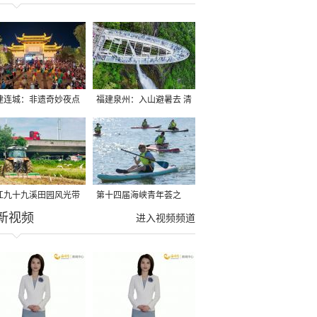
建连城：非遗奇妙夜点
福建泉州：入山避暑去 清
夏夜
凉好惬意
江九十九溪田园风光带
第十四届海峡青年荟之
新视频
亩早稻迎来成熟收割季
2026榕台青年大学生水上
进入视频频道
运动交流营