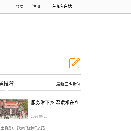
登录
注册
海湃客户端
道推荐
最新三明新闻
服务常下乡 温暖常在乡
2026-06-23
大田傩狮：跃向“破圈”之路