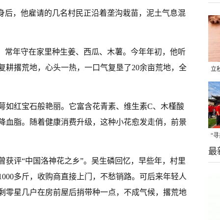
”身后，他雇请的几名村民正沿着垄沟栽苗，泥土气息混
”，常年守在家里种生姜、西瓜、木薯。今年年初，他听
复耕撂荒地，心头一热，一口气复垦了20余亩荒地，全
立
晒
味
萼如红宝石般艳丽。它富含花青素、维生素C、木槿酸
降血脂。随着健康消费升级，这种小花愈发走俏，前景
“
最
题
曾获评“中国洛神花之乡”。吴生磷回忆，早些年，村里
000多斤，收购商直接上门，不愁销路。可后来年轻人
剩零星几户在房前屋后捎带种一点，不成气候，撂荒地