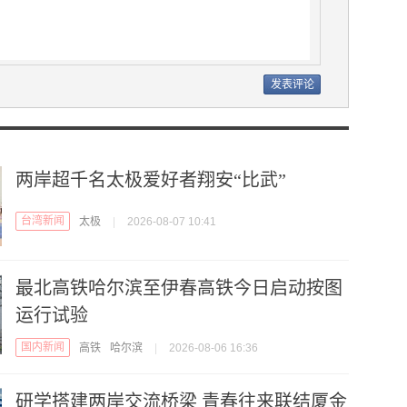
两岸超千名太极爱好者翔安“比武”
台湾新闻
太极
|
2026-08-07 10:41
最北高铁哈尔滨至伊春高铁今日启动按图
运行试验
国内新闻
高铁
哈尔滨
|
2026-08-06 16:36
研学搭建两岸交流桥梁 青春往来联结厦金