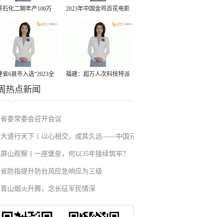
景石化二期年产100万
2023年中国金鸡百花电影
丙烷脱氢项目建成中交
节有福电影巡展31日启动
省6县市入选“2023全
福建：超万人次科技特派
周热点新闻
县域发展潜力百强县”
员一线开展服务
省委常委会召开会议
大道行天下丨以心相交，成其久远——中国元
屏山观察丨一座堡垒，何以35年接续筑牢？
首外交的世界情怀与大国气派
省防指提升防台风应急响应为三级
青山烟火升腾，念长征军民情深