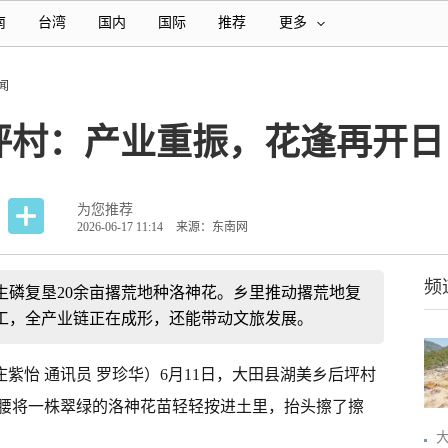
南
台湾
国内
国际
推荐
更多
闻
坪村：产业重振，花逢再开日
为您推荐
2026-06-17 11:14
来源：东南网
频
生磷复垦20余亩撂荒地种洛神花。乡里推动撂荒地复
工，全产业链正在成形，还能带动文旅发展。
庄紫怡 通讯员 罗珍华）6月11日，大田县湖美乡后坪村
弯腰将一株翠绿的洛神花苗轻轻按进土里，抬头擦了擦