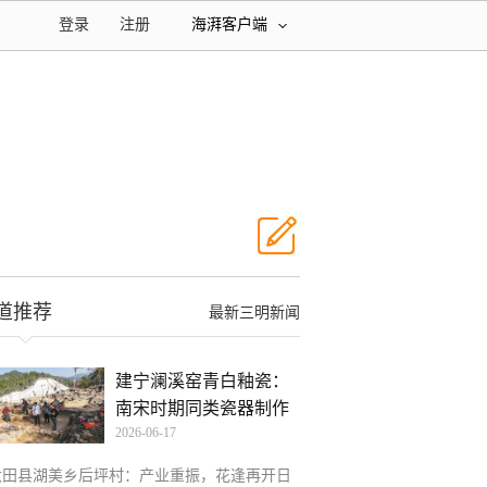
登录
注册
海湃客户端
道推荐
最新三明新闻
建宁澜溪窑青白釉瓷：
南宋时期同类瓷器制作
2026-06-17
工
大田县湖美乡后坪村：产业重振，花逢再开日