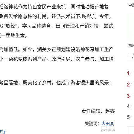
中
把洛神花作为特色富民产业来抓，同时推动撂荒地复
吨
免费发给愿意种的村民，还派技术员下地指导。今年，
地“取经”，学习品种选育、田间管理和产销对接，尝试
接一茬地生金。
福建
附加值低。如今，湖美乡正规划建设洛神花深加工生产
一
国
让一朵花变成系列产品。政府引导、农户参与、加工增
繁星落地，既美化了乡村，也成了游客镜头里的风景，
责任编辑：赵睿
关键词：
大田县
2026-05-20
举行