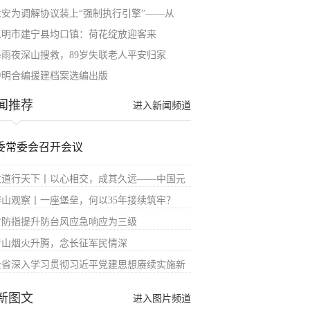
永安为调解协议装上“强制执行引擎”——从
三明市建宁县均口镇：荷花绽放迎客来
暴雨夜深山搜救，89岁失联老人平安归家
沪明合编援建档案选编出版
闻推荐
进入新闻频道
委常委会召开会议
大道行天下丨以心相交，成其久远——中国元
屏山观察丨一座堡垒，何以35年接续筑牢？
省防指提升防台风应急响应为三级
青山烟火升腾，念长征军民情深
全省深入学习贯彻习近平党建思想赓续实施新
新图文
进入图片频道