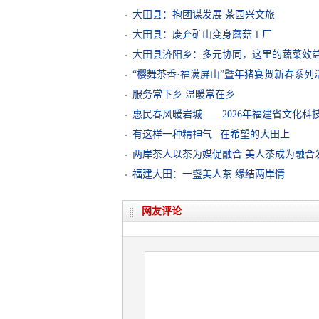
大田县：抱团谋发展 茶园兴文旅
大田县：废弃矿山变身蘑菇工厂
大田县济阳乡：多元协同，这里的蔬菜效
“樱舞茶香·福满屏山”暨年猪宴贺新春系列
服务常下乡 温暖常在乡
惠民春风暖岩城——2026年福建省文化科
有这样一种精神气 | 在希望的大田上
两岸茶人以茶为媒促融合 美人茶成为融合
福建大田：一盏美人茶 缘结两岸情
网友评论