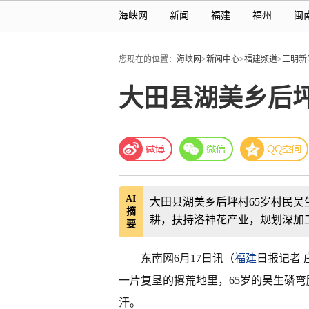
海峡网
新闻
福建
福州
闽
您现在的位置：
海峡网
>
新闻中心
>
福建频道
>
三明新
大田县湖美乡后
AI
大田县湖美乡后坪村65岁村民吴
摘
耕，扶持洛神花产业，规划深加
要
东南网6月17日讯（
福建
日报记者 
一片复垦的撂荒地里，65岁的吴生磷
汗。