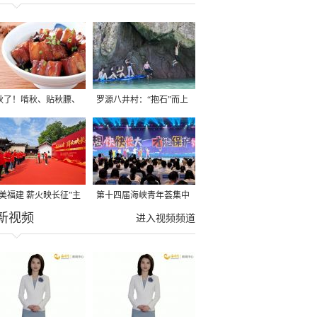
秋了！啃秋、贴秋膘、
罗源八井村：“抱石”而上
秋，福建人这样过才够
→
寻美福建 薪火映长征”主
第十四届海峡青年荟集中
新视频
活动在龙岩长汀启动
阶段活动在福州举行
进入视频频道