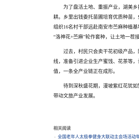
为了盘活土地、重振产业，湖美乡
耕。乡里出钱委托苗圃培育优质种苗，
组织16名村干部远赴南安市苎麻种植基
“洛神花+苎麻”轮作套种，让土地一茬
过去，村民只会卖干花初级产品，
线，准备引进企业生产蜜饯、花茶等，
值，一条全产业链正在成形。
待到深秋盛花期，漫坡紫红花犹如
带动文旅产业发展。
相关阅读
全国老年人太极拳健身大联动主会场活动