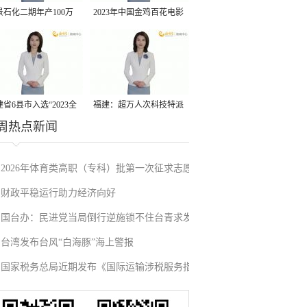
景石化二期年产100万
2023年中国金鸡百花电影
丙烷脱氢项目建成中交
节有福电影巡展31日启动
省6县市入选“2023全
福建：超万人次科技特派
周热点新闻
县域发展潜力百强县”
员一线开展服务
2026年体育类高职（专科）批第一次征求志愿
财政平稳运行助力经济向好
填报
国台办：民进党当局倒行逆施锁不住台青求发
台湾发布台风“白海豚”海上警报
展的心
国家税务总局近期发布《国际运输涉税服务指
引》