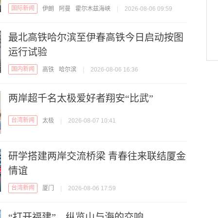
国际新闻
伊朗
阿曼
霍尔木兹海峡
|
2026-08-06 09:59
最北高铁哈尔滨至伊春高铁今日启动按图
运行试验
国内新闻
高铁
哈尔滨
|
2026-08-06 16:36
两岸超千名太极爱好者翔安“比武”
台湾新闻
太极
|
2026-08-07 10:41
研学搭建两岸交流桥梁 青春往来联结厦金
情谊
台湾新闻
厦门
|
2026-08-06 17:59
“打开福建”，纵览山与海的交响