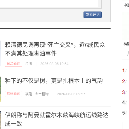
中
吨
赖清德民调再现“死亡交叉”，近6成民众
福建
不满其处理毒油事件
一
国
台湾新闻
台湾
|
2026-08-06 10:54
种下的不仅是树，更是扎根本土的气韵
福建新闻
福建
乡土植物
|
2026-08-06 09:57
伊朗称与阿曼就霍尔木兹海峡航运线路达
成一致