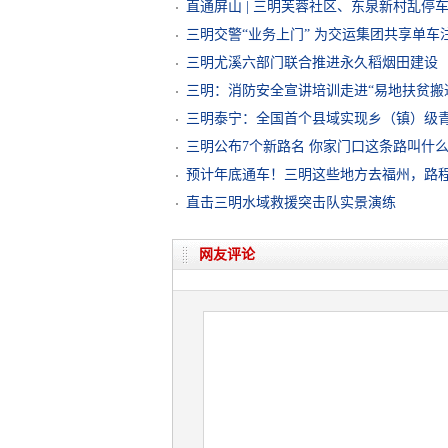
直通屏山 | 三明芙蓉社区、东泉新村乱停
三明交警“业务上门” 为交运集团共享单车
三明尤溪六部门联合推进永久稻烟田建设
三明：消防安全宣讲培训走进“易地扶贫搬
三明泰宁：全国首个县域实现乡（镇）级
三明公布7个新路名 你家门口这条路叫什
预计年底通车！三明这些地方去福州，路程
直击三明水域救援突击队实景演练
网友评论