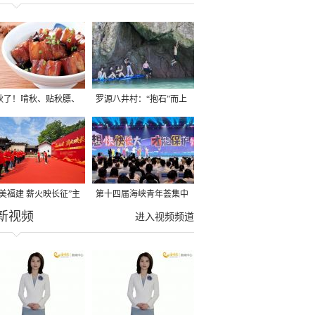
秋了！啃秋、贴秋膘、
罗源八井村：“抱石”而上
秋，福建人这样过才够
→
寻美福建 薪火映长征”主
第十四届海峡青年荟集中
新视频
活动在龙岩长汀启动
阶段活动在福州举行
进入视频频道