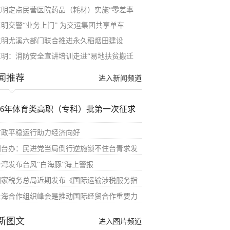
三明定点民营医院药品（耗材）实施“零差率
三明交警“业务上门” 为交运集团共享单车
三明尤溪六部门联合推进永久稻烟田建设
三明：消防安全宣讲培训走进“易地扶贫搬迁
闻推荐
进入新闻频道
026年体育类高职（专科）批第一次征求
财政平稳运行助力经济向好
国台办：民进党当局倒行逆施锁不住台青求发
台湾发布台风“白海豚”海上警报
国家税务总局近期发布《国际运输涉税服务指
上海合作组织峰会是推动国际经贸合作重要力
新图文
进入图片频道