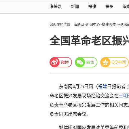
海峡网
新闻
福建
福州
闽
您现在的位置：
海峡网
>
新闻中心
>
福建频道
>
三明新
全国革命老区振
东南网4月25日讯（
福建
日报记者 
命老区振兴发展现场经验交流会在
三明
负责革命老区振兴发展工作的相关同志
负责同志出席会议。
郑建闽对国家发展改革委等部委和