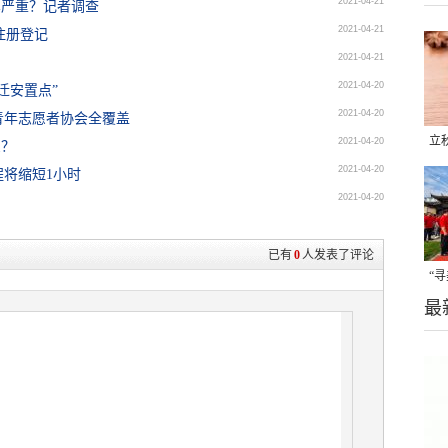
2021-04-21
车严重？记者调查
2021-04-21
注册登记
2021-04-21
2021-04-20
迁安置点”
2021-04-20
青年志愿者协会全覆盖
立
2021-04-20
么？
2021-04-20
晒
将缩短1小时
2021-04-20
味
已有
0
人发表了评论
“
最
题