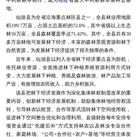
中药材标本制作，成为
福建
省最大中药材标本展科普基
地。
仙游县为全省沿海重点林区县之一，全县林业用地面
积199.7万亩，占国土总面积的72.6%，其中省级以上生态
林56万亩，全县森林覆盖率达71.42%。其中，全县共有30
多万亩林地可发展林下经济，丰富的森林景观资源和林下
自然资源，为发展林下经济提供了得天独厚的条件。
近年来，仙游县以列入全省林下经济重点县为契机，
依托林业资源，全面推进林下种植养殖资源利用方式转
变，大力发展林下种植、养殖及森林旅游、林产品加工等
产业，有效增加农民收入，助力乡村振兴。
该县把林下经济发展作为深化集体林权制度改革的重
要内容，创新林下经济发展机制，鼓励集体林地经营权流
转，引导林农以租赁、合作等形式流转林下空间使用权，
促进林下空间整合优化和合理利用。县级财政每年安排专
项资金通过“先建后补”方式支持林农以及林业专业合作
社、家庭林场、“公司+合作社+农户+基地”等经营主体发