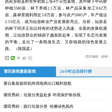
西苑乡前县村苦笋初加工等4个示范基地，其中林下中药材
种植5580亩，林下养殖2.1万亩，林产品采集加工9.62万
亩，森林景观利用近3.8万亩，参与农户2685户，年产值达
2.53亿元，成为仙游林业产业发展新亮点。当前，仙游县
的林下经济正在以特有的优势进入高速、全面的发展机遇
期，让仙游群众的钱袋子越发鼓起来，实现了生态与发展
的平衡，走出了一条既保生态、又鼓钱袋的绿色发展之
路。 （陈国孟）
(责任编辑：赵睿)
莆田新闻最新新闻
24小时点击排行榜
莆台集装箱班轮跨境电商出口顺利首航
莆田秀屿：垃圾分类益处多 环境保护靠你我
莆田秀屿：践行垃圾分类 传播绿色风尚