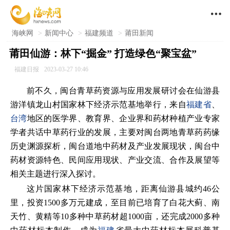

海峡网
>
新闻中心
>
福建频道
>
莆田新闻
莆田仙游：林下“掘金” 打造绿色“聚宝盆”
福建日报
2023-03-27 10:46
前不久，闽台青草药资源与应用发展研讨会在仙游县
游洋镇龙山村国家林下经济示范基地举行，来自
福建省
、
台湾
地区的医学界、教育界、企业界和药材种植产业专家
学者共话中草药行业的发展，主要对闽台两地青草药药缘
历史渊源探析，闽台道地中药材及产业发展现状，闽台中
药材资源特色、民间应用现状、产业交流、合作及展望等
相关主题进行深入探讨。
这片国家林下经济示范基地，距离仙游县城约46公
里，投资1500多万元建成，至目前已培育了白花大蓟、南
天竹、黄精等10多种中草药材超1000亩，还完成2000多种