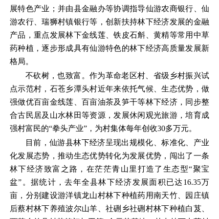
展特色产业；并由县金融办等协调指导仙游农商银行、仙
游农行、瑞狮村镇银行等，创新扶持林下经济发展的金融
产品，重点发展林下金线莲、铁皮石斛、黄精等常用中草
药种植，逐步形成具有仙游特色的林下经济高质量发展新
格局。
不砍树，也致富。作为革命老区村、省级乡村振兴试
点示范村，石苍乡潭头村近年来依托气候、生态优势，做
强做优百亩金线莲、百亩油茶及笋干等林下经济，同步整
合古民居及山水林田等资源，发展休闲观光旅游，培育成
强村富民的“拳头产业”，为村集体每年创收30多万元。
目前，仙游县林下经济呈现出规模化、标准化、产业
化发展态势，推动生态优势转化为发展优势，闯出了一条
林下经济致富之路，在茫茫青山里打造了生态型“聚宝
盆”。据统计，去年全县林下经济发展面积已达16.35万
亩，分别建设游洋镇龙山村林下种植药用南天竹、园庄镇
后蔡村林下养殖波尔山羊、社硎乡社硎村林下种植白芨、