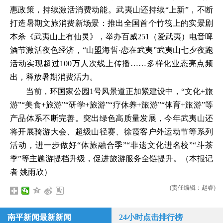
惠政策，持续激活消费动能。武夷山还持续“上新”，不断
打造暑期文旅消费新场景：推出全国首个竹筏上的实景剧
本杀《武夷山上有仙灵》，举办百威251（爱武夷）电音啤
酒节激活夜色经济，“山盟海誓·恋在武夷”武夷山七夕夜跑
活动实现超过100万人次线上传播……多样化业态亮点频
出，释放暑期消费活力。
当前，环国家公园1号风景道正加紧建设中，“文化+旅
游”“美食+旅游”“研学+旅游”“疗休养+旅游”“体育+旅游”等
产品体系不断完善。突出绿色高质量发展，今年武夷山还
将开展骑游大会、超级山径赛、徐霞客户外运动节等系列
活动，进一步做好“体旅融合季”“非遗文化进名校”“斗茶
季”等主题游提档升级，促进旅游服务全链提升。（本报记
者 姚雨欣）
(责任编辑：赵睿)
南平新闻最新新闻
24小时点击排行榜