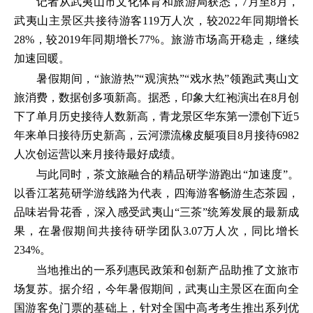
记者从武夷山市文化体育和旅游局获悉，7月至8月，
武夷山主景区共接待游客119万人次，较2022年同期增长
28%，较2019年同期增长77%。旅游市场高开稳走，继续
加速回暖。
暑假期间，“旅游热”“观演热”“戏水热”领跑武夷山文
旅消费，数据创多项新高。据悉，印象大红袍演出在8月创
下了单月历史接待人数新高，青龙景区华东第一漂创下近5
年来单日接待历史新高，云河漂流橡皮艇项目8月接待6982
人次创运营以来月接待最好成绩。
与此同时，茶文旅融合的精品研学游跑出“加速度”。
以香江茗苑研学游线路为代表，四海游客畅游生态茶园，
品味岩骨花香，深入感受武夷山“三茶”统筹发展的最新成
果，在暑假期间共接待研学团队3.07万人次，同比增长
234%。
当地推出的一系列惠民政策和创新产品助推了文旅市
场复苏。据介绍，今年暑假期间，武夷山主景区在面向全
国游客免门票的基础上，针对全国中高考考生推出系列优