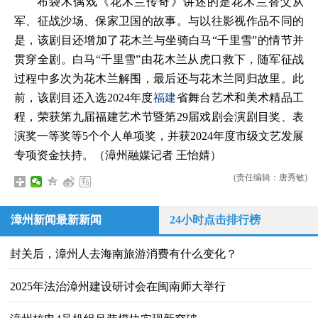
布袋木偶戏《花木兰传奇》讲述的是花木兰替父从
军、征战沙场、保家卫国的故事。与以往影视作品不同的
是，该剧目还增加了花木兰与坐骑白马“千里雪”的情节并
贯穿全剧。白马“千里雪”由花木兰从虎口救下，随军征战
过程中多次为花木兰解围，最后还与花木兰同归故里。此
前，该剧目还入选2024年度
福建
省舞台艺术和美术精品工
程，荣获第九届福建艺术节暨第29届戏剧会演剧目奖、表
演奖一等奖等5个个人单项奖，并获2024年度市级文艺发展
专项资金扶持。（漳州融媒记者
王怡婧
）
(责任编辑：唐秀敏)
漳州新闻最新新闻
24小时点击排行榜
封关后，漳州人去海南旅游消费有什么变化？
2025年法治漳州建设研讨会在闽南师大举行