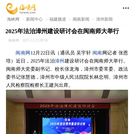

海峡网
>
新闻中心
>
福建频道
>
闽南新闻
>
漳州新闻
2025年法治漳州建设研讨会在闽南师大举行
闽南网
2025-12-23 09:56
闽南网
12月22日讯（通讯员 吴宇轩
闽南
网记者 张恩
培）近日，2025年法治
漳州
建设研讨会在闽南师大举行。
闽南师大党委副书记、校长张龙海，漳州市委常委、政法
委书记张慧德，漳州市中级人民法院院长林忠明、漳州市
人民检察院检察长王建兴出席。