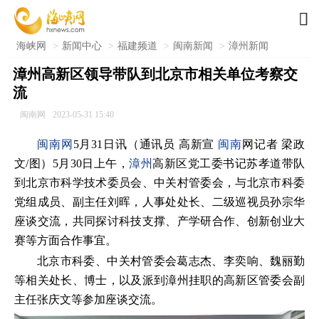

海峡网
>
新闻中心
>
福建频道
>
闽南新闻
>
漳州新闻
漳州高新区领导带队到北京市相关单位考察交
流
闽南网
2023-05-31 15:40
闽南网
5月31日讯（通讯员 高新宣
闽南
网记者 梁政
文/图）5月30日上午，
漳州
高新区党工委书记苏孝道带队
到北京市科学技术委员会、中关村管委会，与北京市科委
党组成员、副主任刘晖，人事处处长、二级巡视员孙宗华
座谈交流，共同探讨科技支撑、产学研合作、创新创业大
赛等方面合作事宜。
北京市科委、中关村管委会葛志杰、李奕响、魏丽勤
等相关处长、博士，以及派到漳州挂职的高新区管委会副
主任张庆文等参加座谈交流。