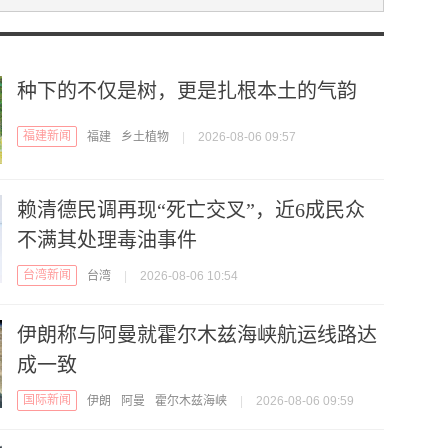
种下的不仅是树，更是扎根本土的气韵
福建新闻
福建
乡土植物
|
2026-08-06 09:57
赖清德民调再现“死亡交叉”，近6成民众
不满其处理毒油事件
台湾新闻
台湾
|
2026-08-06 10:54
伊朗称与阿曼就霍尔木兹海峡航运线路达
成一致
国际新闻
伊朗
阿曼
霍尔木兹海峡
|
2026-08-06 09:59