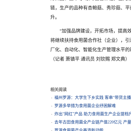
链，生产的品种有杏鲍菇、秀珍菇、平
升。
“加强品牌建设，开拓市场，提高
将继续扶持食用菌合作社（企业），引
厂化、自动化、智能化生产管理水平的
（记者 萧镇平 通讯员 刘钦赐 郑文典）
相关阅读
福州罗源：大学生下乡实践 客串“带货主播
罗源多举措为食用菌企业纾困解难
炸出“网红”产品 助力食用菌生产企业提档
去年古田食用菌全产业链产值220亿元 产量9
罗源食用菌产业再添新动能