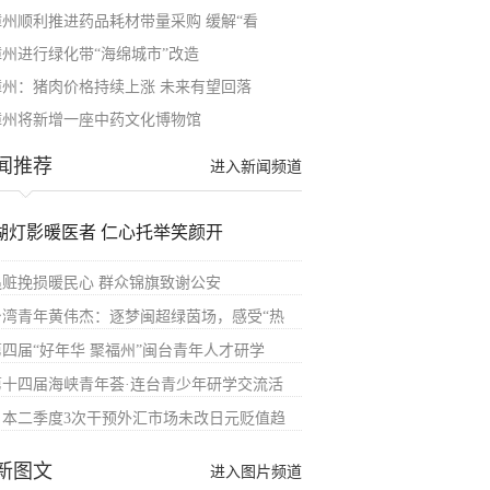
漳州顺利推进​药品耗材带量采购 缓解“看
漳州进行绿化带“海绵城市”改造
漳州：猪肉价格持续上涨 未来有望回落
漳州将新增一座中药文化博物馆
闻推荐
进入新闻频道
湖灯影暖医者 仁心托举笑颜开
追赃挽损暖民心 群众锦旗致谢公安
台湾青年黄伟杰：逐梦闽超绿茵场，感受“热
第四届“好年华 聚福州”闽台青年人才研学
第十四届海峡青年荟·连台青少年研学交流活
日本二季度3次干预外汇市场未改日元贬值趋
新图文
进入图片频道