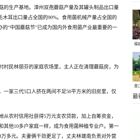
菇的生产基地。漳州双孢蘑菇产量及其罐头制品出口量
毛木耳出口量占全国的90%。食用菌机械产量占全国的
举办的“中国蘑菇节”已成为国内外食用菌产业最重要的一
福
亮
村村民林丽芬的家庭农场里，主人正在清理蘑菇房，为
晋
，一家三代5口人挤在两间不足50平方米的旧房里，仅
最
千
，她从农村信用社获得5万元支农贷款，加上自筹资金，
和其他10多户家庭一样，成为食用菌种植专业户。第一
3万多元。夫妻俩干劲更足了，丈夫林建南负责对外营