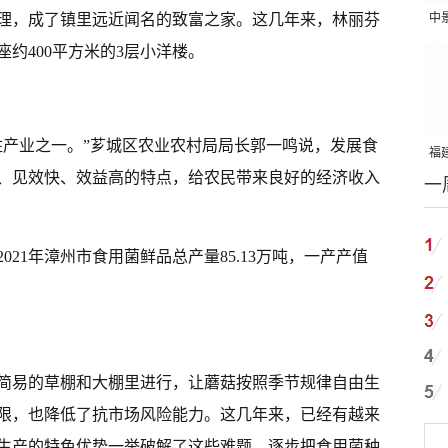
理，成了镇里远近闻名的致富之家。这几年来，林丽芬
中
吨
约400平方米的3层小洋楼。
柱产业之一。”芗城区农业农村局局长郭一鸣说，发展食
福建
、见效快、效益高的特点，给农民带来良好的经济收入
一
国
21年漳州市食用菌鲜品总产量85.13万吨，一产产值
简易的草棚和大棚里进行，让蘑菇按照季节规律自由生
限，也降低了抗市场风险能力。这几年来，已经有越来
生产的特色优势一举破解了这些难题，逐步把食用菌种