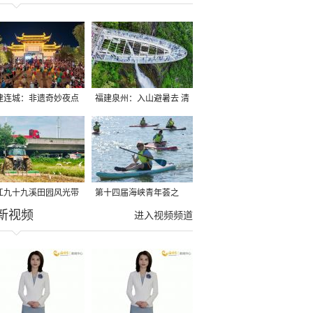
建连城：非遗奇妙夜点
福建泉州：入山避暑去 清
夏夜
凉好惬意
江九十九溪田园风光带
第十四届海峡青年荟之
新视频
亩早稻迎来成熟收割季
2026榕台青年大学生水上
进入视频频道
运动交流营