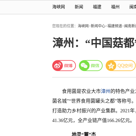
海峡网
新闻
福建
福州
闽
您现在的位置：
海峡网
>
新闻中心
>
福建频道
>
闽南新
漳州：“中国菇都
食用菌是农业大市
漳州
的特色产业
菌名城”“世界食用菌罐头之都”等称
打造助力乡村振兴的产业集群。2021年
41.36亿元，全产业链产值166.26亿元。
地灵“蕈”杰