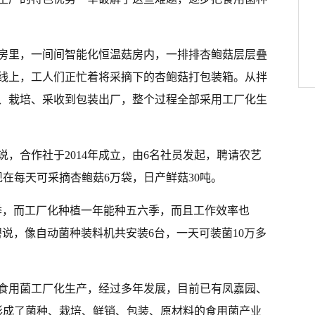
房里，一间间智能化恒温菇房内，一排排杏鲍菇层层叠
线上，工人们正忙着将采摘下的杏鲍菇打包装箱。从拌
、栽培、采收到包装出厂，整个过程全部采用工厂化生
，合作社于2014年成立，由6名社员发起，聘请农艺
在每天可采摘杏鲍菇6万袋，日产鲜菇30吨。
季，而工厂化种植一年能种五六季，而且工作效率也
说，像自动菌种装料机共安装6台，一天可装菌10万多
。
展食用菌工厂化生产，经过多年发展，目前已有凤嘉园、
形成了菌种、栽培、鲜销、包装、原材料的食用菌产业