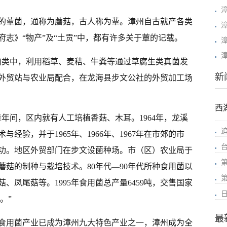
的蕈菌，通称为蘑菇，古人称为蕈。漳州自古就产各类
志》“物产”及“土贡”中，都有许多关于蕈的记载。
菌类中，利用稻草、麦秸、牛粪等通过草腐生类真菌发
新
区外贸站与农业局配合，在龙海县步文公社的外贸加工场
西
年间，区内就有人工培植香菇、木耳。1964年，龙溪
经验，并于1965年、1966年、1967年在市郊的市
功。地区外贸部门在步文设菌种场。市（区）农业局于
习蘑菇的制种与栽培技术。80年代—90年代所种食用菌以
、凤尾菇等。1995年食用菌总产量6459吨，交售国家
。”
最
食用菌产业已成为漳州九大特色产业之一，漳州成为全