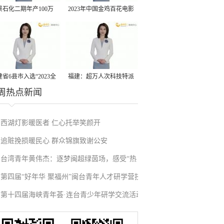
景石化二期年产100万
2023年中国金鸡百花电影
丙烷脱氢项目建成中交
节有福电影巡展31日启动
省6县市入选“2023全
福建：超万人次科技特派
周热点新闻
县域发展潜力百强县”
员一线开展服务
西湖灯影暖医者 仁心托举笑颜开
追赃挽损暖民心 群众锦旗致谢公安
台湾青年黄伟杰：逐梦闽超绿茵场，感受“热
第四届“好年华 聚福州”闽台青年人才研学营技
血”与温情
第十四届海峡青年荟·连台青少年研学交流活动
术成果项目路演在榕举办
在福州启航