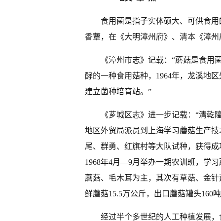
食用菌是指子实体硕大、可供食用
香蕈，在《大明漳州府》、清本《漳州府
《漳州市志》记载：“蘑菇是食用
酵的一种食用菇种，1964年，龙溪地
建立菌种培育站。”
《芗城区志》进一步记载：“清乾隆
地区外贸局派员到上海学习蘑菇生产技术与
尾、群勇、红旗村等大队试种，获得成
1968年4月—9月举办一期农训班，学
蘑菇、毛木耳为主，其次有草菇、金针菇
鲜蘑菇15.5万公斤，出口蘑菇罐头160吨
经过半个多世纪的人工种植发展，