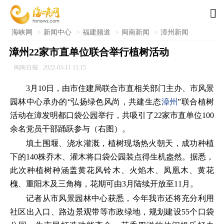

海峡网
>
新闻中心
>
福建频道
>
闽南新闻
>
漳州新闻
漳州22家市直单位联合举行植树活动
闽南日报
2022-03-11 11:15
3月10日，由市住建局联合市直相关部门主办、市风景
园林中心承办的“弘扬绿色风尚，共建生态
漳州
”联合植树
活动在漳发明都口袋公园举行，共吸引了22家市直单位100
余名党员干部踊跃参与（右图）。
填土围堰、浇水灌溉，植树现场热火朝天，成功种植
下的140株乔木、灌木将口袋公园装点得生机盎然。据悉，
此次种植树种涵盖黄花风铃木、火焰木、凤凰木、黄花
槐、重阳木及三角梅，花期可由3月陆续开放至11月。
记者从市风景园林中心获悉，今年我市还将充分利用
社区出入口、路边景观带等市政绿地，规划建设55个口袋