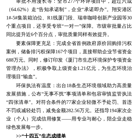
审批不用漫长等：全市277个环评项目中，超过六成
（64.62%）走“告知承诺制”，企业“承诺即办”。翔安港区
1#-5#集装箱泊位、R1线厦门段、瑞幸咖啡创新产业园等30
个重点项目，还享受专班“一对一”保障。市级审批量占比
同比提升近6个百分点，审批质量同样有效提升。
要素保障更充足：完成全省首例政府原价回购排污权
案例，储备排污权保障167个项目，直接帮助企业节省资金
688万元。同时，修订印发《厦门市生态环境保护专项资金
管理办法》，积极争取上级资金1.21亿元，为生态环境治
理项目“输血”。
环保执法有温度：出台18条生态环境领域助力高质量
发展措施，公布“无事不扰”事项清单和包容审慎监管执法
“四张清单”。对符合条件的77家企业轻微不予处罚、首违
不罚或减轻处罚，减免金额282.56万元。还指导194家次企
业（个人）完成信用修复——用专业与耐心，陪企业走稳
绿色发展每一步。
>>“十四五”生态成绩单