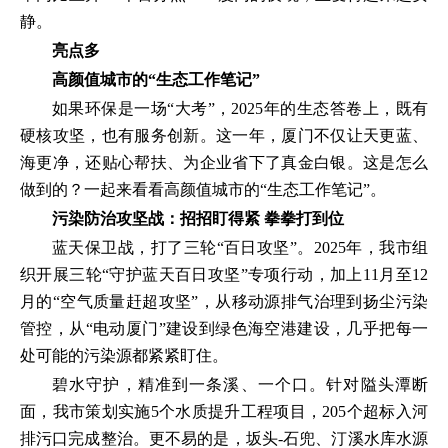
静。
亮点多
高颜值城市的“生态工作笔记”
如果环保是一场“大考”，2025年的生态答卷上，既有
硬核攻坚，也有服务创新。这一年，厦门不仅让天更蓝、
海更净，还贴心帮扶、为企业省下了真金白银。这是怎么
做到的？一起来看看高颜值城市的“生态工作笔记”。
污染防治攻坚战：
招招盯得紧 拳拳打到位
蓝天保卫战，打了三轮“百日攻坚”。2025年，我市组
织开展三轮“守护蓝天百日攻坚”专项行动，加上11月至12
月的“空气质量赶超攻坚”，从移动源排气治理到扬尘污染
管控，从“电动厦门”建设到绿色海空港建设，几乎把每一
处可能的污染源都紧紧盯住。
碧水守护，精准到一条溪、一个口。针对隘头潭断
面，我市策划实施5个水质提升工程项目，205个超标入河
排污口完成整治。更不易的是，坂头-石兜、汀溪水库水源