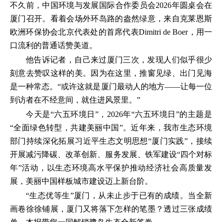
不久前，中国环境与发展国际合作委员会2026年圆桌会在
厦门召开。看着会场外环岛路的盎然绿意，来自克莱恩斯
欧洲环保协会北京代表处的首席代表Dimitri de Boer，用一
口流利的普通话赞美道。
他告诉记者，自己来过厦门三次，发现人们似乎很少
刻意去赞叹这样的美。因为在这里，推窗见绿、出门见海
是一种常态。“或许这就是厦门最动人的地方——让每一位
到访者在不经意间，就住进风景里。”
今天是“六五环境日”，2026年“六五环境日”的主题是
“全面绿色转型，共建美丽中国”。近年来，我市生态环境
部门持续深化拓展习近平生态文明思想“厦门实践”，接续
开展减污降碳、改革创新、服务发展、铁军建设“四个对标
年”活动，以生态环境高水平保护推动经济社会高质量发
展，美丽中国样板城市建设迈上新台阶。
“生态优等生”厦门，从未止步于已有的成绩。当全新
画卷徐徐铺展，厦门又将落下怎样的笔墨？透过三张成绩