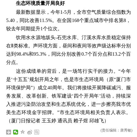
生态环境质量开局良好
最新数据显示，今年1-5月，全市空气质量综合指数为
5.40，同比改善11.5%。在全国168个重点城市中排名第8，
较去年同期提升1个位次。
饮用水水源地坂头-石兜水库、汀溪水库水质稳定保持
在Ⅱ类标准。声环境方面，昼间和夜间等效声级达标率分别
达到98.4%和95.3%，同比分别改善0.7个百分点和13.2个百
分点。
这份成绩单的背后，是一场笃行实干的接力。“今年
是‘十五五’规划开局之年，也是市生态环境局（原“厦门市
环境保护局”）成立40周年。我们将接续开展降碳减污、服
务发展、改革创新、铁军建设‘四个开局年’活动，持续深
入推进污染防治攻坚和生态系统优化，进一步擦亮我市优
美生态环境金字招牌。”市生态环境局相关负责人表示。
（厦门日报记者 王玉婷 通讯员 赖子煜 邱雄飞）
(责任编辑：唐秀敏)