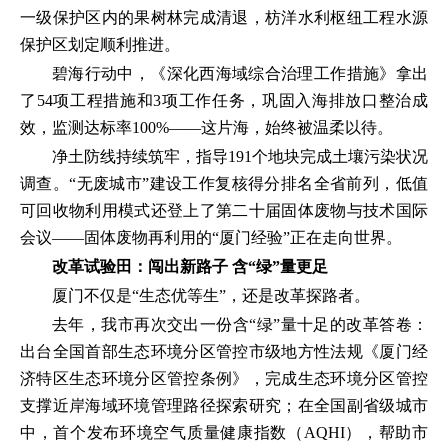
一级保护区内的果树林完成清退，枋洋水利枢纽工程水源
保护区划定顺利推进。
碧海行动中，《深化西海域综合治理工作措施》拿出
了54项工程措施和3项工作任务，巩固入海排放口整治成
效，监测达标率100%——这片海，始终被温柔以待。
净土防线持续筑牢，指导191个地块完成土壤污染状况
调查。“无废城市”建设工作复核得分排名全省前列，低值
可回收物利用模式还登上了第二十届固体废物与技术国际
会议——固体废物再利用的“厦门经验”正在走向世界。
改革试验田：
闯出新路子 含“绿”量更足
厦门不仅是“生态优等生”，还是改革探路者。
去年，我市再次交出一份含“绿”量十足的改革答卷：
出台全国首部生态环境分区管控市级地方性法规《厦门经
济特区生态环境分区管控条例》，完成生态环境分区管控
支撑近岸海域环境管理路径探索研究；在全国副省级城市
中，首个发布环境空气质量健康指数（AQHI），帮助市