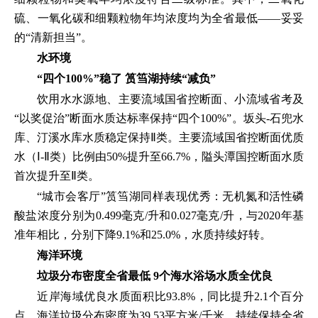
硫、一氧化碳和细颗粒物年均浓度均为全省最低——妥妥
的“清新担当”。
水环境
“四个100%”稳了
筼筜湖持续“减负”
饮用水水源地、主要流域国省控断面、小流域省考及
“以奖促治”断面水质达标率保持“四个100%”。坂头-石兜水
库、汀溪水库水质稳定保持Ⅱ类。主要流域国省控断面优质
水（Ⅰ-Ⅱ类）比例由50%提升至66.7%，隘头潭国控断面水质
首次提升至Ⅱ类。
“城市会客厅”筼筜湖同样表现优秀：无机氮和活性磷
酸盐浓度分别为0.499毫克/升和0.027毫克/升，与2020年基
准年相比，分别下降9.1%和25.0%，水质持续好转。
海洋环境
垃圾分布密度全省最低
9个海水浴场水质全优良
近岸海域优良水质面积比93.8%，同比提升2.1个百分
点。海洋垃圾分布密度为39.53平方米/千米，持续保持全省