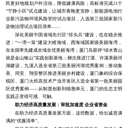
民更好地规划户外活动，降低健康风险；高标准完成21个
“宁静小区”试点建设，让城市夜晚更安静；新能源电池行
业新污染物环境风险管控试点项目，入选第三批国家新污
染物治理试点项目清单……
深化美丽中国省域先行区“排头兵”建设，也在稳步推
进：“一湾一策”建设大嶝海域、西海域国家级美丽海湾，
在全国率先建成全域全优美丽海湾；厦门岛获评“绿水青山
就是金山银山”实践创新基地；梯次推进汀溪、许溪美丽河
湖建设，九溪入选全省第三批美丽河湖优秀案例；推动集
美、同安、翔安整区推进美丽乡村建设，厦门象屿综合保
税区、厦门火炬高技术产业开发区入选全省第一批美丽园
区优秀案例——从制度创新到细胞单元，厦门的生态文明
实践正变得可感、可触。
助力经济高质量发展：
审批加速度 企业省资金
在助力经济高质量发展方面，这些数据，给出诚意满
满的“优服清单”。