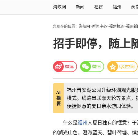
海峡网
新闻
福建
福州
闽
您现在的位置：
海峡网
>
新闻中心
>
福建频道
>
福州新
招手即停，随上
福州晋安湖公园升级环湖观光服务
AI
模式。线路串联摩天轮等景点，
摘
要
便捷惬意的夏日亲水游园体验。
什么是
福州
人夏日独有的惬意？于
的湖光山色。澄澈蓝天、碧叶荷塘、缤