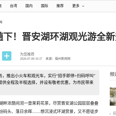
南
台湾
国内
国际
推荐
更多
闻
随下！晋安湖环湖观光游全新
为您推荐
2026-07-09 10:37
来源：福州新闻网
频
，推出小火车和观光车，实行“招手即停+扫码呼叫”
提供全程及半程选择，并设有敬老优惠，为市民带来
湖畔浓荫间沏一壶茉莉花茶，尽赏晋安湖公园层层叠叠
纷码头、落日余晖……想沉浸式环湖赏景，又不愿徒步