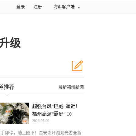
登录
注册
海湃客户端
升级
道推荐
最新福州新闻
超强台风“巴威”逼近！
福州高温“霸屏” 10
2026-07-09
招手即停，随上随下！晋安湖环湖观光游全新