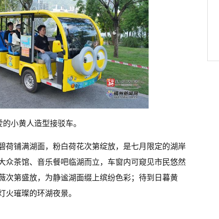
爱的小黄人造型接驳车。
碧荷铺满湖面，粉白荷花次第绽放，是七月限定的湖岸
大众茶馆、音乐餐吧临湖而立，车窗内可窥见市民悠然
薇次第盛放，为静谧湖面缀上缤纷色彩；待到日暮黄
灯火璀璨的环湖夜景。