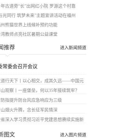
千年古道旁“长”出网红小院 罗源这个村靠
“与光同行 筑梦未来”主题宣讲活动在福州
福州熊猫世界上线候补预约功能
台湾教师点亮社区暑期公益课堂
闻推荐
进入新闻频道
委常委会召开会议
大道行天下丨以心相交，成其久远——中国元
屏山观察丨一座堡垒，何以35年接续筑牢？
省防指提升防台风应急响应为三级
青山烟火升腾，念长征军民情深
全省深入学习贯彻习近平党建思想赓续实施新
新图文
进入图片频道