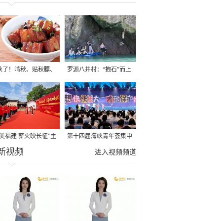
秋了！啃秋、贴秋膘、
罗源八井村：“抱石”而上
秋，福建人这样过才够
→
寻美福建 薪火映长征”主
第十四届海峡青年荟集中
新视频
活动在龙岩长汀启动
阶段活动在福州举行
进入视频频道