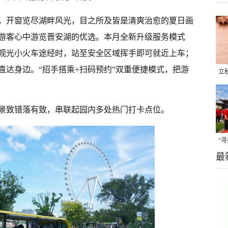
，开窗览尽湖畔风光，目之所及皆是清爽治愈的夏日画
游客心中游览晋安湖的优选。本月全新升级服务模式
观光小火车途经时，站至安全区域挥手即可就近上车；
直达身边。“招手搭乘+扫码预约”双重便捷模式，把游
立
晒
味
景致错落有致，串联起园内多处热门打卡点位。
“
最
题