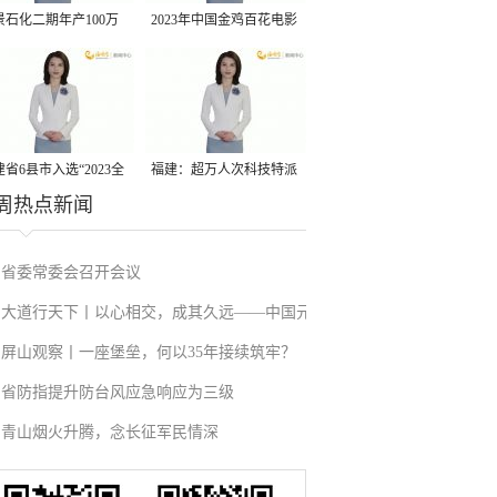
景石化二期年产100万
2023年中国金鸡百花电影
丙烷脱氢项目建成中交
节有福电影巡展31日启动
省6县市入选“2023全
福建：超万人次科技特派
周热点新闻
县域发展潜力百强县”
员一线开展服务
省委常委会召开会议
大道行天下丨以心相交，成其久远——中国元
屏山观察丨一座堡垒，何以35年接续筑牢？
首外交的世界情怀与大国气派
省防指提升防台风应急响应为三级
青山烟火升腾，念长征军民情深