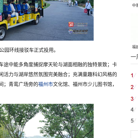
中
吨
福建
公园环线接驳车正式投用。
一
国
车途中能多角度捕捉摩天轮与湖面相融的独特景致；卡
闲活力与湖岸悠然氛围完美融合；充满童趣科幻风格的
间；青鸾广场旁的
福州市
文化馆、福州市少儿图书馆，