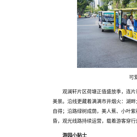
可
观澜轩片区荷塘正值盛放季，连片
美景。沿线更藏着满满市井烟火：湖畔
自得；沿路绿树成荫，美人蕉、小叶紫
昏，观光线路持续运营，载着游客穿行
游园小贴士