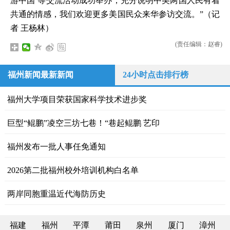
游中国’等交流活动成功举办，充分说明中美两国人民有着
共通的情感，我们欢迎更多美国民众来华参访交流。”（记
者 王杨林）
(责任编辑：赵睿)
福州新闻最新新闻
24小时点击排行榜
福州大学项目荣获国家科学技术进步奖
巨型“鲲鹏”凌空三坊七巷！“巷起鲲鹏 艺印
福州发布一批人事任免通知
2026第二批福州校外培训机构白名单
两岸同胞重温近代海防历史
福建
福州
平潭
莆田
泉州
厦门
漳州