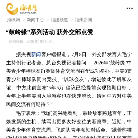

海峡网
>
新闻中心
>
福建频道
>
福州新闻
“鼓岭缘”系列活动 获外交部点赞
福州晚报
2026-07-09 10:01
据央视
新闻
客户端报道，7月8日，外交部发言人毛宁
主持例行记者会。总台央视记者提问：“2026年‘鼓岭缘’中
美青少年棒球友谊赛暨体育交流周在华成功举办，中美8支
青少年棒球队同台竞技、‘以球会友’，增进彼此了解和友
谊。中方此前宣布‘5年5万’倡议已经提前实现预期目标，
今年上半年美国入境游客也在快速增长。请问中方对中美
民间交流有何期待？”
毛宁表示：“我们高兴地看到，鼓岭故事跨越百年，正
焕发新的生机，续写出更多友好交往的新篇章。近期，中
美青少年体育交流周、飞虎队青年领袖对话会、‘跟着熊猫