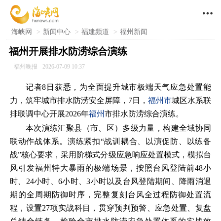

海峡网
>
新闻中心
>
福建频道
>
福州新闻
福州开展排水防涝综合演练
福州晚报
2026-07-09 10:37
记者8日获悉，为全面提升城市极端天气应急处置能
力，筑牢城市排水防涝安全屏障，7日，
福州市
城区水系联
排联调中心开展2026年
福州
市排水防涝综合演练。
本次演练汇聚县（市、区）多级力量，构建全域协同
联动作战体系。演练紧扣“战训耦合、以演促防、以练备
战”核心要求，采用阶梯式分级应急响应处置模式，模拟台
风引发福州特大暴雨的极端场景，按照台风登陆前48小
时、24小时、6小时、3小时以及台风登陆期间、降雨消退
期的全周期防御时序，完整复刻台风全过程防御处置流
程，设置27项实战科目，贯穿预判预警、应急处置、复盘