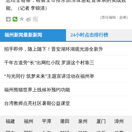
总结全链条，检验全市排水防涝应急处置体系的实战效
能。（记者 李锦清）
(责任编辑：赵睿)
福州新闻最新新闻
24小时点击排行榜
招手即停，随上随下！晋安湖环湖观光游全新升
千年古道旁“长”出网红小院 罗源这个村靠三
“与光同行 筑梦未来”主题宣讲活动在福州举
福州熊猫世界上线候补预约功能
台湾教师点亮社区暑期公益课堂
福建
福州
平潭
莆田
泉州
厦门
漳州