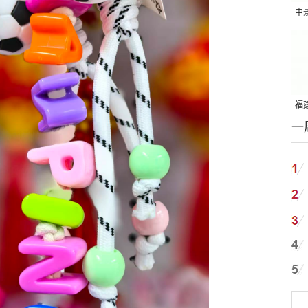
中
吨
福建
一
国