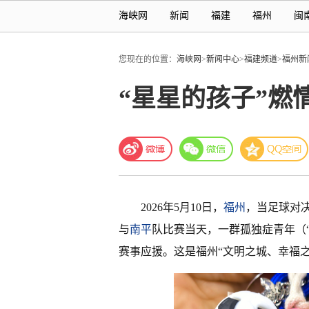
海峡网
新闻
福建
福州
闽
您现在的位置：
海峡网
>
新闻中心
>
福建频道
>
福州新
“星星的孩子”燃
2026年5月10日，
福州
，当足球对
与
南平
队比赛当天，一群孤独症青年（
赛事应援。这是福州“文明之城、幸福之