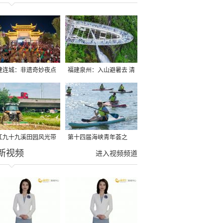
建连城：非遗奇妙夜点
福建泉州：入山避暑去 清
夏夜
凉好惬意
江九十九溪田园风光带
第十四届海峡青年荟之
新视频
亩早稻迎来成熟收割季
2026榕台青年大学生水上
进入视频频道
运动交流营