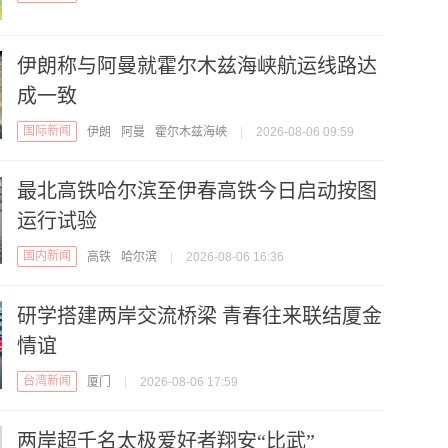
伊朗称与阿曼就霍尔木兹海峡航运线路达
成一致
国际新闻
伊朗
阿曼
霍尔木兹海峡
|
2026-08-06 09:59
最北高铁哈尔滨至伊春高铁今日启动按图
运行试验
国内新闻
高铁
哈尔滨
|
2026-08-06 16:36
研学搭建两岸交流桥梁 青春往来联结厦金
情谊
台湾新闻
厦门
|
2026-08-06 17:59
两岸超千名太极爱好者翔安“比武”