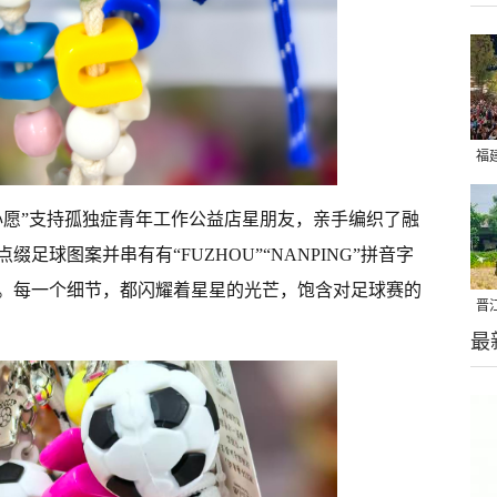
福
亮
心愿”支持孤独症青年工作公益店星朋友，亲手编织了融
足球图案并串有有“FUZHOU”“NANPING”拼音字
。每一个细节，都闪耀着星星的光芒，饱含对足球赛的
晋
最
千