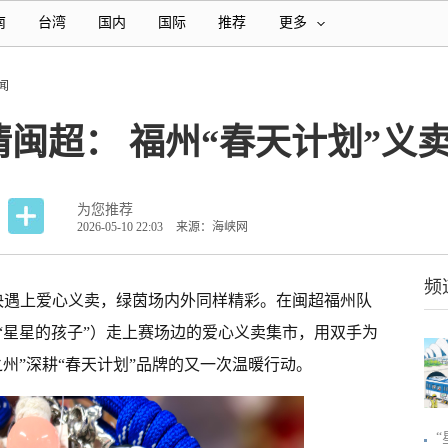
南
台湾
国内
国际
推荐
更多
闻
情闽超： 福州“春天计划”义
为您推荐
2026-05-10 22:03
来源：海峡网
频
决遇上爱心义卖，绿茵场内外同样精彩。在闽超福州队
“星星的孩子”）走上赛场边的爱心义卖集市，用双手为
州”深耕“春天计划”品牌的又一次温暖行动。