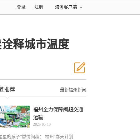
登录
注册
海湃客户端
卖诠释城市温度
道推荐
最新福州新闻
福州全力保障闽超交通
运输
2026-05-10
“星星的孩子”燃情闽超： 福州“春天计划