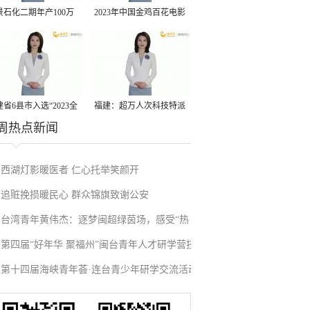
景石化二期年产100万
2023年中国金鸡百花电影
丙烷脱氢项目建成中交
节有福电影巡展31日启动
省6县市入选“2023全
福建：超万人次科技特派
周热点新闻
县域发展潜力百强县”
员一线开展服务
西湖灯影暖医者 仁心托举笑颜开
追赃挽损暖民心 群众锦旗致谢公安
台湾青年黄伟杰：逐梦闽超绿茵场，感受“热
第四届“好年华 聚福州”闽台青年人才研学营技
血”与温情
第十四届海峡青年荟·连台青少年研学交流活动
术成果项目路演在榕举办
在福州启航