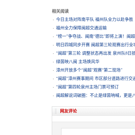
相关阅读
今日主场对阵南平队 福州队全力以赴争胜
福州全力保障闽超交通运输
“榜一”争夺战、闽南“德比”即将上演！闽
明日四城同步开赛 闽超第三轮观赛出行全
“闽超”第三轮 调整状态再出发 泉州队8日
绿茵映八闽 主场焕风华
漳州开放多个“闽超”观赛“第二现场”
“闽超”漳州赛事期间 市区部分道路进行交
“闽超”第四轮泉州主场门票可预订
闽超解说词破圈：不止是绿茵呐喊，更是八
网友评论