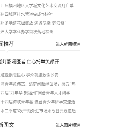
第四届福州地区大学城文化艺术交流月启幕
福州四城区排水管道完成“体检”
福州多地蓝花楹盛放 满城尽染“梦幻紫”
天津大学本科办学首次落地福州
闻推荐
进入新闻频道
湖灯影暖医者 仁心托举笑颜开
追赃挽损暖民心 群众锦旗致谢公安
台湾青年黄伟杰：逐梦闽超绿茵场，感受“热
第四届“好年华 聚福州”闽台青年人才研学
第十四届海峡青年荟·连台青少年研学交流活
日本二季度3次干预外汇市场未改日元贬值趋
新图文
进入图片频道