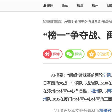
海峡网
新闻
福建
福州
闽
您现在的位置：
海峡网
>
新闻中心
>
福建频道
>
福建新
“榜一”争夺战、
AI摘要：“闽超”常规赛前两轮
宁德
日有四场大战：宁德队与龙岩队15:3
在漳州市体育中心争首胜；
福州
队与
南
州
队19:35在厦门市体育中心体育场正
（AI摘要及本文部分素材由
福建省