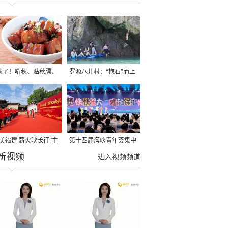
秋了！啃秋、贴秋膘、
罗源八井村：“抱石”而上
秋，福建人这样过才够
→
寻美福建 薪火映长征”主
第十四届海峡青年荟集中
新视频
活动在龙岩长汀启动
阶段活动在福州举行
进入视频频道