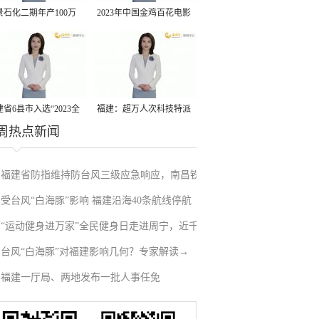
景石化二期年产100万
2023年中国金鸡百花电影
丙烷脱氢项目建成中交
节有福电影巡展31日启动
省6县市入选“2023全
福建：超万人次科技特派
周热点新闻
县域发展潜力百强县”
员一线开展服务
福建省防指维持防台风三级应急响应，南昌铁
受台风“白海豚”影响 福建沿海40条航线停航
路停运部分旅客列车→
“运动健身进万家”全民健身日走进周宁，近千
台风“白海豚”对福建影响几何？专家解读→
人徒步云端
福建一厅局、两地发布一批人事任免