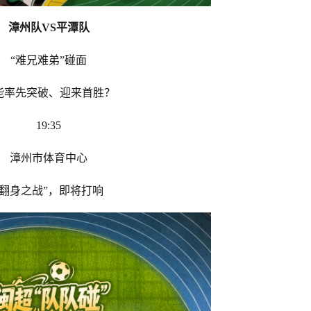
漳州队VS平潭队
“难兄难弟”碰面
能率先突破、迎来首胜？
19:35
漳州市体育中心
“翻身之战”，即将打响