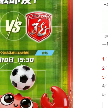
中
吨
福建
一
国