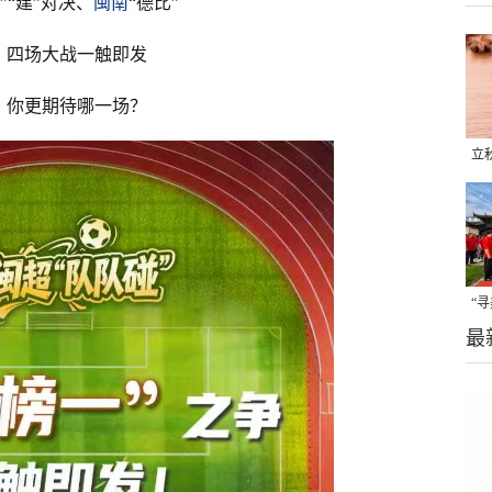
福”“建”对决、
闽南
“德比”
四场大战一触即发
你更期待哪一场？
立
晒
味
“
最
题