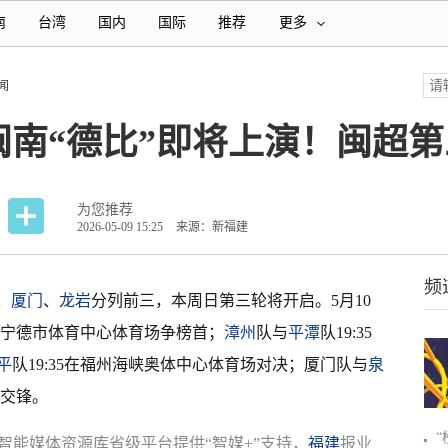
南
台湾
国内
国际
推荐
更多
闻
闽南“德比”即将上演！闽超
为您推荐
2026-05-09 15:25
来源：新福建
频
、
厦门
、
龙岩
分列前三，本周日第三轮将开启。5月10
0在宁德市体育中心体育场争榜首；
漳州
队与
平潭
队19:35
平
队19:35在福州海峡奥体中心体育场对决；厦门队与
泉
面交锋。
智能媒体资源库省级平台提供“智媒+”支持，
福建
报业