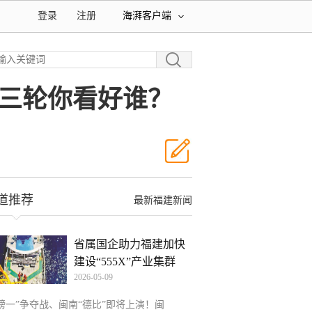
登录
注册
海湃客户端
第三轮你看好谁？
道推荐
最新福建新闻
省属国企助力福建加快
建设“555X”产业集群
2026-05-09
“榜一”争夺战、闽南“德比”即将上演！闽