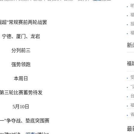
闽超”常规赛前两轮战罢
宁德、厦门、龙岩
新
分列前三
福
强势领跑
本周日
第三轮比赛蓄势待发
5月10日
榜一”争夺战、垫底突围赛
最