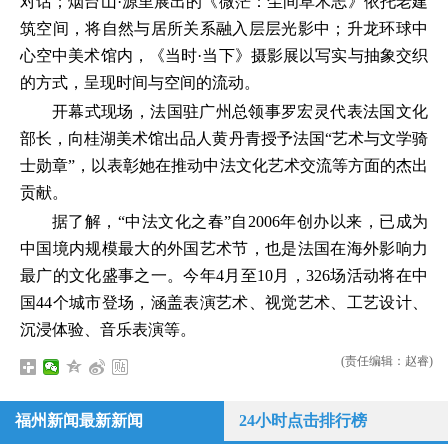
对话；烟台山·源里展出的《微茫：尘间草木志》依托老建
筑空间，将自然与居所关系融入层层光影中；升龙环球中
心空中美术馆内，《当时·当下》摄影展以写实与抽象交织
的方式，呈现时间与空间的流动。
开幕式现场，法国驻广州总领事罗宏灵代表法国文化
部长，向桂湖美术馆出品人黄丹青授予法国“艺术与文学骑
士勋章”，以表彰她在推动中法文化艺术交流等方面的杰出
贡献。
据了解，“中法文化之春”自2006年创办以来，已成为
中国境内规模最大的外国艺术节，也是法国在海外影响力
最广的文化盛事之一。今年4月至10月，326场活动将在中
国44个城市登场，涵盖表演艺术、视觉艺术、工艺设计、
沉浸体验、音乐表演等。
(责任编辑：赵睿)
福州新闻最新新闻
24小时点击排行榜