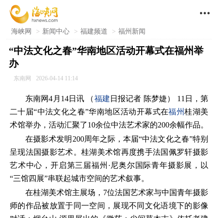

海峡网
>
新闻中心
>
福建频道
>
福州新闻
“中法文化之春”华南地区活动开幕式在福州举
办
东南网
2026-04-14 11:14
东南网4月14日讯 （
福建
日报记者 陈梦婕） 11日，第
二十届“中法文化之春”华南地区活动开幕式在
福州
桂湖美
术馆举办，活动汇聚了10余位中法艺术家的200余幅作品。
在摄影术发明200周年之际，本届“中法文化之春”特别
呈现法国摄影艺术。桂湖美术馆再度携手法国佩罗轩摄影
艺术中心，开启第三届福州·尼奥尔国际青年摄影展，以
“三馆四展”串联起城市空间的艺术叙事。
在桂湖美术馆主展场，7位法国艺术家与中国青年摄影
师的作品被放置于同一空间，展现不同文化语境下的影像