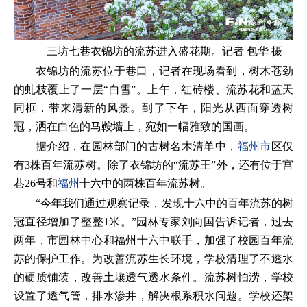
三坊七巷衣锦坊的流苏进入盛花期。记者 包华 摄
衣锦坊的流苏位于巷口，记者在现场看到，树木苍劲
的虬枝覆上了一层“白雪”。上午，红砖楼、流苏花和蓝天
同框，带来清新的风景。到了下午，阳光从西面穿透树
冠，洒在白色的马鞍墙上，宛如一幅雅致的国画。
据介绍，在园林部门的古树名木清单中，
福州市
区仅
有3株百年流苏树。除了衣锦坊的“流苏王”外，还有位于宫
巷26号和
福州
十六中的两株百年流苏树。
“今年我们通过观察记录，发现十六中的百年流苏的树
冠直径增加了整整1米。”园林专家刘向国告诉记者，过去
两年，市园林中心和福州十六中联手，加强了校园百年流
苏的保护工作。为改善流苏生长环境，学校清理了不透水
的硬质铺装，改善土壤透气透水条件。流苏树怕涝，学校
设置了透气管，排水渗井，解决根系积水问题。学校还架