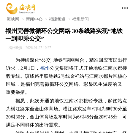

海峡网
>
新闻中心
>
福建频道
>
福州新闻
福州完善微循环公交网络 30条线路实现“地铁
一到即乘公交”
福州晚报
2026-01-27 10:27
为持续深化“公交+地铁”两网融合，精准回应市民出行
诉求，2月1日，
福州
公交集团将正式开通地铁江南水都接
驳专线。该线路串联地铁2号线金祥站与江南水都片区核心
区域，是福州完善微循环公交网络、彰显民生温度的又一
重要举措。
据悉，此次开通的地铁江南水都接驳专线，起讫站点
为横江路东至金山体育场。横江路东发车时间为6时30分至
20时30分，金山体育场发车时间为6时45分至20时45分，可
满足不同群体的出行需求。