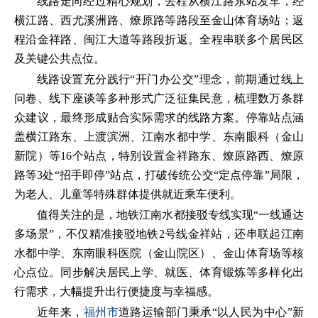
线路走向经过精心规划，去程从横江路东站发车，经
横江路、西尤溪洲路、燎原路等路段至金山体育场站；返
程沿金祥路、闽江大道等路段折返。全程串联多个居民区
及关键公共点位。
线路设置充分践行“开门办公交”理念，前期通过线上
问卷、线下座谈等多种形式广泛征集民意，梳理数万条群
众建议，最终形成贴合实际需求的线路方案。停靠站点涵
盖横江路东、上渡滨洲、江南水都中学、东南眼科（金山
新院）等16个站点，特别设置金祥路东、燎原路西、燎原
路等3处“招手即停”站点，打破传统公交“定点停靠”局限，
为老人、儿童等特殊群体提供就近乘车便利。
值得关注的是，地铁江南水都接驳专线实现“一线通达
多场景”，不仅精准接驳地铁2号线金祥站，还串联起江南
水都中学、东南眼科医院（金山院区）、金山体育场等核
心点位。同步解决居民上学、就医、体育锻炼等多样化出
行需求，大幅提升出行便捷度与幸福感。
近年来，
福州市
道路运输部门秉承“以人民为中心”新