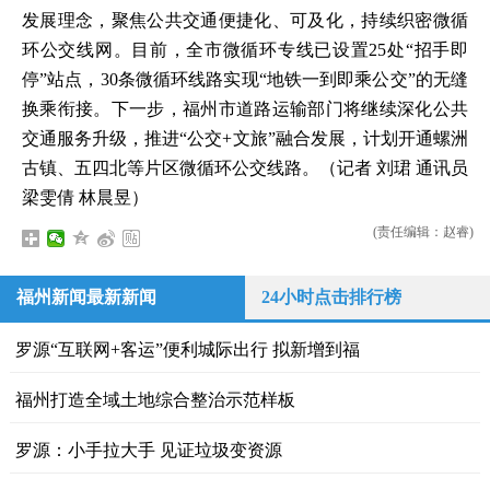
发展理念，聚焦公共交通便捷化、可及化，持续织密微循
环公交线网。目前，全市微循环专线已设置25处“招手即
停”站点，30条微循环线路实现“地铁一到即乘公交”的无缝
换乘衔接。下一步，福州市道路运输部门将继续深化公共
交通服务升级，推进“公交+文旅”融合发展，计划开通螺洲
古镇、五四北等片区微循环公交线路。（记者 刘珺 通讯员
梁雯倩 林晨昱）
(责任编辑：赵睿)
福州新闻最新新闻
24小时点击排行榜
罗源“互联网+客运”便利城际出行 拟新增到福
福州打造全域土地综合整治示范样板
罗源：小手拉大手 见证垃圾变资源