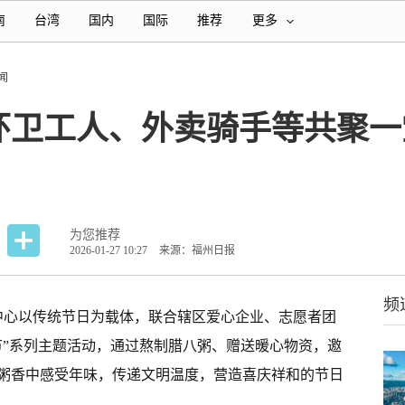
南
台湾
国内
国际
推荐
更多
闻
环卫工人、外卖骑手等共聚一
为您推荐
2026-01-27 10:27
来源：福州日报
频
践中心以传统节日为载体，联合辖区爱心企业、志愿者团
节”系列主题活动，通过熬制腊八粥、赠送暖心物资，邀
粥香中感受年味，传递文明温度，营造喜庆祥和的节日