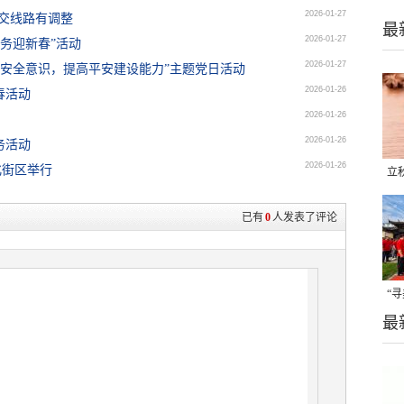
2026-01-27
公交线路有调整
最
2026-01-27
务迎新春”活动
2026-01-27
牢安全意识，提高平安建设能力”主题党日活动
2026-01-26
春活动
2026-01-26
2026-01-26
务活动
2026-01-26
化街区举行
立
晒
已有
0
人发表了评论
味
“
最
题