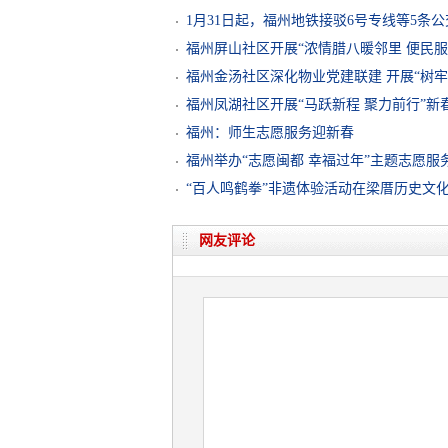
1月31日起，福州地铁接驳6号专线等5条
福州屏山社区开展“浓情腊八暖邻里 便民服
福州金汤社区深化物业党建联建 开展“树
福州凤湖社区开展“马跃新程 聚力前行”新
福州：师生志愿服务迎新春
福州举办“志愿闽都 幸福过年”主题志愿服
“百人鸣鹤拳”非遗体验活动在梁厝历史文
网友评论