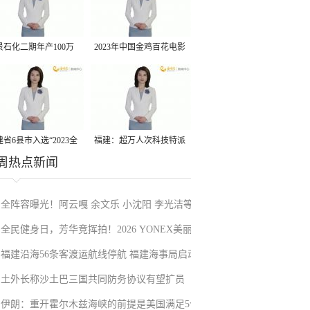
景石化二期年产100万
2023年中国金鸡百花电影
丙烷脱氢项目建成中交
节有福电影巡展31日启动
省6县市入选“2023全
福建：超万人次科技特派
周热点新闻
县域发展潜力百强县”
员一线开展服务
全阵容曝光！阿云嘎 余文乐 小沈阳 李光洁等
全民健身日，芳华竞挥拍！2026 YONEX美丽
加盟《披荆斩棘2026》
福建沿海56条客渡运航线停航 福建海事局启动
上场女子网球交流赛厦门站揭幕
土外长称沙土巴三国共同防务协议有望扩员
防台风一级应急响应
伊朗：重开霍尔木兹海峡的前提是美国满足5个