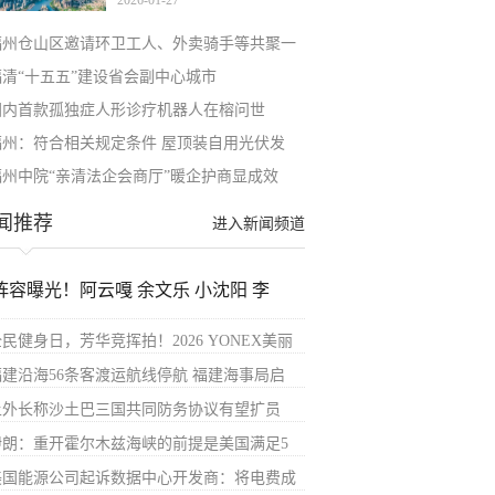
2026-01-27
幕！
福州仓山区邀请环卫工人、外卖骑手等共聚一
福清“十五五”建设省会副中心城市
国内首款孤独症人形诊疗机器人在榕问世
福州：符合相关规定条件 屋顶装自用光伏发
福州中院“亲清法企会商厅”暖企护商显成效
闻推荐
进入新闻频道
阵容曝光！阿云嘎 余文乐 小沈阳 李
民健身日，芳华竞挥拍！2026 YONEX美丽
福建沿海56条客渡运航线停航 福建海事局启
土外长称沙土巴三国共同防务协议有望扩员
伊朗：重开霍尔木兹海峡的前提是美国满足5
美国能源公司起诉数据中心开发商：将电费成