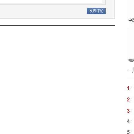
中
吨
福建
一
国