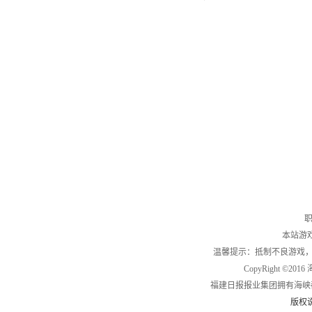
职
本站游
温馨提示：抵制不良游戏
CopyRight ©2
福建日报报业集团拥有海峡
版权