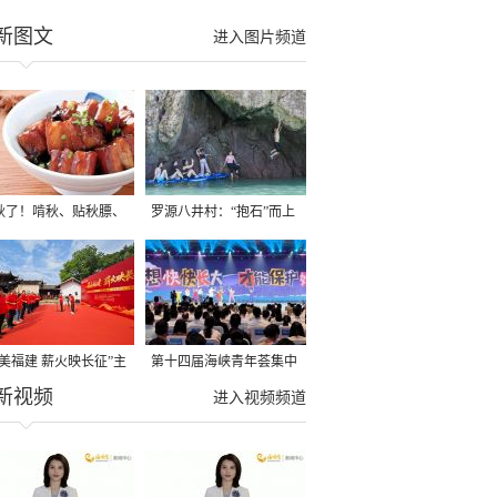
新图文
进入图片频道
秋了！啃秋、贴秋膘、
罗源八井村：“抱石”而上
秋，福建人这样过才够
→
寻美福建 薪火映长征”主
第十四届海峡青年荟集中
新视频
活动在龙岩长汀启动
阶段活动在福州举行
进入视频频道