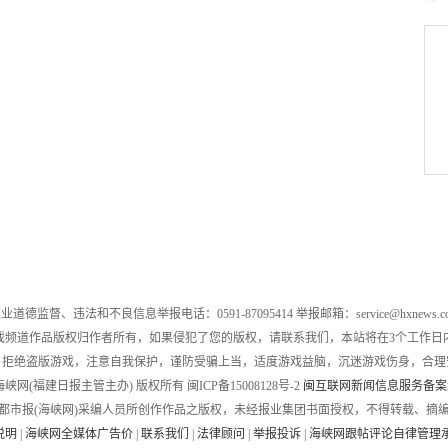
业道德监督、违法和不良信息举报电话：0591-87095414 举报邮箱：service@hxnews.c
戏频道作品版权归作者所有，如果侵犯了您的版权，请联系我们，本站将在3个工作日
，拒绝盗版游戏，注意自我保护，谨防受骗上当，适度游戏益脑，沉迷游戏伤身，合理
016 海峡网(福建日报主管主办) 版权所有 闽ICP备15008128号-2
闽互联网新闻信息服务备案编号
都市报(海峡网)采编人员所创作作品之版权，未经报业集团书面授权，不得转载、摘
说明
|
海峡网全媒体广告价
|
联系我们
|
法律顾问
|
举报投诉
|
海峡网跟帖评论自律管理