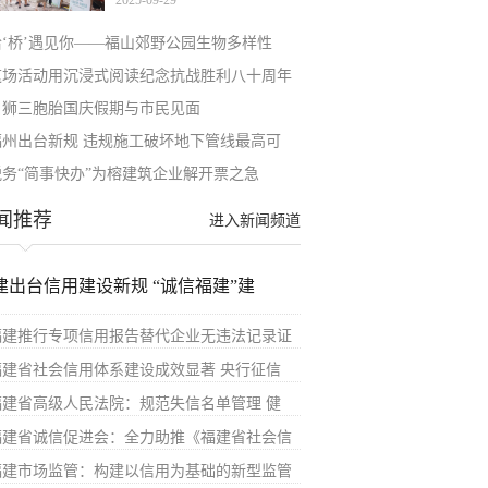
2025-09-29
恰‘桥’遇见你——福山郊野公园生物多样性
这场活动用沉浸式阅读纪念抗战胜利八十周年
白狮三胞胎国庆假期与市民见面
福州出台新规 违规施工破坏地下管线最高可
税务“简事快办”为榕建筑企业解开票之急
闻推荐
进入新闻频道
建出台信用建设新规 “诚信福建”建
福建推行专项信用报告替代企业无违法记录证
福建省社会信用体系建设成效显著 央行征信
福建省高级人民法院：规范失信名单管理 健
福建省诚信促进会：全力助推《福建省社会信
福建市场监管：构建以信用为基础的新型监管