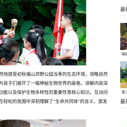
最
福
亮
然地感受初秋福山郊野公园当季的生态环境，领略自然
为孩子们展开了一幅神秘生物世界的画卷。讲解内容深
功能以及保护生物多样性的重要性等核心知识。互动问
晋
最
千
在轻松的氛围中深刻理解了“生命共同体”的含义，激发