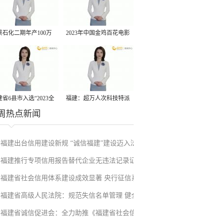
景石化二期年产100万
2023年中国金鸡百花电影
丙烷脱氢项目建成中交
节有福电影巡展31日启动
省6县市入选“2023全
福建：超万人次科技特派
周热点新闻
县域发展潜力百强县”
员一线开展服务
福建出台信用建设新规 “诚信福建”建设迈入法
福建推行专项信用报告替代企业无违法记录证
治化新阶段
福建省社会信用体系建设成效显著 央行征信系
明改革成效显著
福建省高级人民法院：规范失信名单管理 健全
统赋能实体经济
福建省诚信促进会：全力助推《福建省社会信