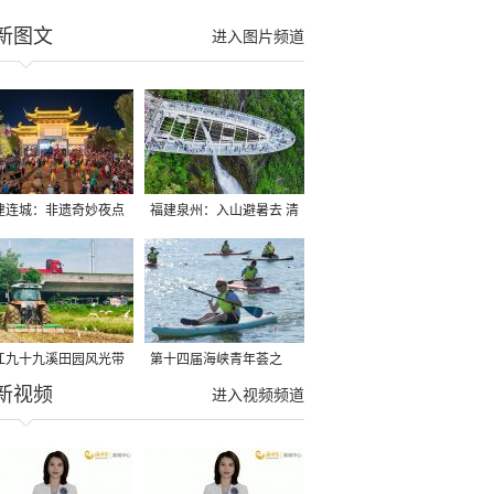
新图文
进入图片频道
建连城：非遗奇妙夜点
福建泉州：入山避暑去 清
夏夜
凉好惬意
江九十九溪田园风光带
第十四届海峡青年荟之
新视频
亩早稻迎来成熟收割季
2026榕台青年大学生水上
进入视频频道
运动交流营