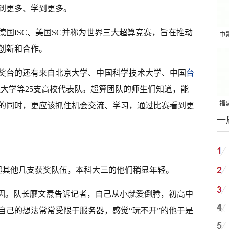
到更多、学到更多。
德国ISC、美国SC并称为世界三大超算竞赛，旨在推动
中
创新和合作。
吨
奖台的还有来自北京大学、中国科学技术大学、中国
台
堡大学等25支高校代表队。超算团队的师生们知道，能
福建
的同时，更应该抓住机会交流、学习，通过比赛看到更
一
国
起其他几支获奖队伍，本科大三的他们稍显年轻。
原因。队长廖文焘告诉记者，自己从小就爱倒腾，初高中
自己的想法常常受限于服务器，感觉“玩不开”的他于是