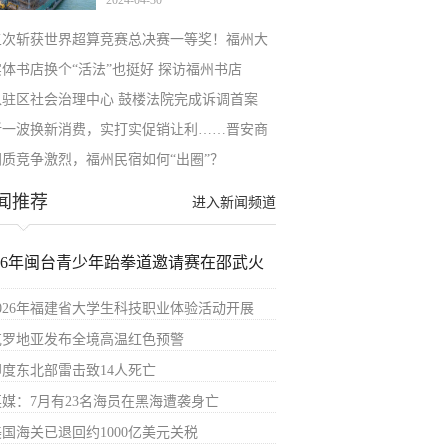
2024-04-30
五次斩获世界超算竞赛总决赛一等奖！福州大
实体书店换个“活法”也挺好 探访福州书店
入驻区社会治理中心 鼓楼法院完成诉调首案
新一波换新消费，实打实促销让利……晋安商
同质竞争激烈，福州民宿如何“出圈”？
闻推荐
进入新闻频道
026年闽台青少年跆拳道邀请赛在邵武火
2026年福建省大学生科技职业体验活动开展
克罗地亚发布全境高温红色预警
印度东北部雷击致14人死亡
英媒：7月有23名海员在黑海遭袭身亡
美国海关已退回约1000亿美元关税