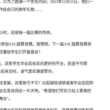
只为了跑通一个优化代码；2023年12月31日，他们一
作给自己的跨年礼物……
小时，这是每一届比赛的传统。
参加ASC超算竞赛。按惯例，下一届ASC超算竞赛将
还要给学生们开复盘会？
束。这些学生毕业后会走向更好的平台，前途不可限
会后采访时，语气里却满是赞许。
校发展，这笔账亏不亏？比起留校读研或者毕业后回到
业生各自闯出一片天地，“希望他们凭实力站上更高的
舞台”。