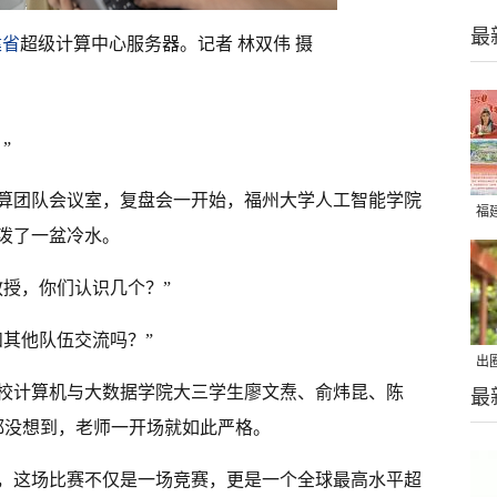
最
建省
超级计算中心服务器。记者 林双伟 摄
”
算团队会议室，复盘会一开始，福州大学人工智能学院
福
泼了一盆冷水。
教授，你们认识几个？”
和其他队伍交流吗？”
出
校计算机与大数据学院大三学生廖文焘、俞炜昆、陈
最
在
都没想到，老师一开场就如此严格。
，这场比赛不仅是一场竞赛，更是一个全球最高水平超