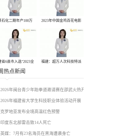
景石化二期年产100万
2023年中国金鸡百花电影
丙烷脱氢项目建成中交
节有福电影巡展31日启动
省6县市入选“2023全
福建：超万人次科技特派
周热点新闻
县域发展潜力百强县”
员一线开展服务
2026年闽台青少年跆拳道邀请赛在邵武火热开
2026年福建省大学生科技职业体验活动开展
赛
克罗地亚发布全境高温红色预警
印度东北部雷击致14人死亡
英媒：7月有23名海员在黑海遭袭身亡