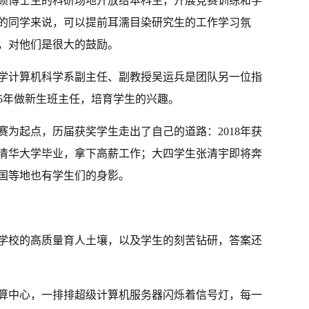
硕博士生的科研场地开放给本科生，开展竞赛训练和学
的同学来说，可以提前耳濡目染研究生的工作学习氛
，对他们是很大的鼓励。
学计算机科学系副主任、副教授吴运兵是团队另一位指
5年做新生班主任，培育学生的兴趣。
赛为起点，历届获奖学生走出了自己的道路：2018年获
从清华大学毕业，拿下高薪工作；大四学生张清宇即将奔
国等地也有学生们的身影。
学校的高质量育人土壤，以及学生的刻苦钻研，答案还
算中心，一排排超级计算机服务器闪烁着信号灯，每一