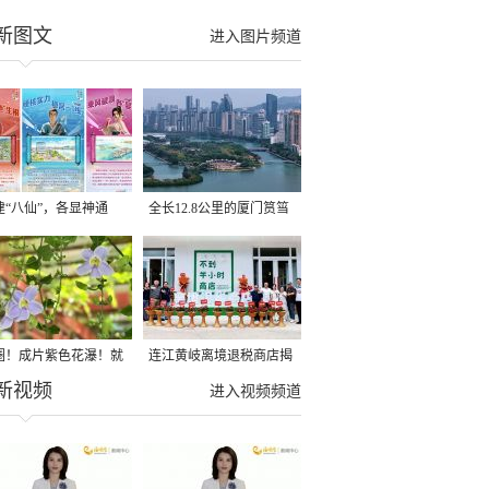
新图文
进入图片频道
建“八仙”，各显神通
全长12.8公里的厦门筼筜
湖健身步道全线贯通
圈！成片紫色花瀑！就
连江黄岐离境退税商店揭
新视频
光明港公园
牌投用
进入视频频道