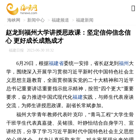

海峡网
>
新闻中心
>
福建频道
>
福建新闻
赵龙到福州大学讲授思政课：坚定信仰信念信
心 更好成长成熟成才
福建日报
2023-06-30 10:32
6月29日，根据
福建省
委统一安排，省长赵龙到
福州
大
学，围绕深入开展学习贯彻习近平新时代中国特色社会主
义思想主题教育，全面贯彻落实党的二十大精神和习近平
总书记重要讲话重要指示批示精神，按照“四个更大”重要
要求，奋力推进中国式现代化
福建
实践，与师生代表座谈
交流，为师生讲授思政课。副省长常斌参加。
福州大学青年教师代表叶克印，“青马工程”大学生骨
干班学生代表真嘉捷、吴铭强、叶静怡结合自身学习、宣
讲经历，分享了学习习近平新时代中国特色社会主义思想
的心得体会。赵龙认真听取发言，对大家展现出来的理