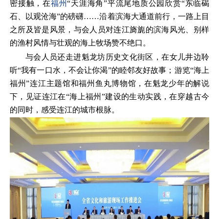
密接触，在
福州
“天涯海角”平流尾地质公园欣赏“东临碣
石、以观沧海”的磅礴……沿着滨海大通道前行，一路上目
之所及皆是风景，与会人员对连江旖旎的滨海风光、别样
的渔村风情与壮观的海上牧场赞不绝口。
与会人员还走进魁龙坊历史文化街区，在女儿井边聆
听“我有一口水，不会让你渴”的睦邻友好故事；游览“海上
福州”连江主题馆和福州鱼丸博物馆，在魁龙少年的解说
下，见证连江在“海上福州”建设的生动实践，在穿越古今
的同时，感受连江的城市根脉。