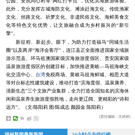
公园、安凯同心村等“网红打卡点”，优化滨海旅游体验。
此外，充分发挥古城海防文化、滩涂赶海文化、传统渔家
文化、丝路文化、祈梦文化、非遗民俗文化、海鲜美食文
化等特色文化优势，让文旅融合成为乡村振兴的“新引
擎”。
新征程、新起步。眼下，为助力打造福马“同城生活
圈”以及两岸“海洋会客厅”，连江县正全面推进国家全域旅
游示范县、环马祖澳国家级滨海旅游度假区、贵安国家级
温泉旅游度假区的创建目标，加快推进黄岐—马祖海峡文
化交流中心、
台湾
免税商场、黄岐马祖海鲜城、相思大道
等对台标志性建筑建设，推动打造“滨海度假、温泉康养、
清新生态”三个文旅产业集群，全力打造全国知名的滨海休
闲和温泉养生旅游度假胜地，走向更辽阔、更精彩的“诗和
远方”。（文/陈阳莉 图/陈成志 颜园金 陈阳莉）
(责任编辑：庄婷婷)
福州新闻最新新闻
24小时点击排行榜