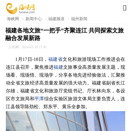

海峡网
>
新闻中心
>
福建频道
>
福州新闻
福建各地文旅“一把手”齐聚连江 共同探索文旅
融合发展新路
人民网
2024-01-19 17:41
1月17日-18日，
福建省
文化和旅游现场工作推进会在
连江县召开，聚焦推进
福建
文旅事业高质量发展主题，现
场看、现场悟、现场学，分享各地先进经验做法，汇聚推
动全省文旅经济高质量发展的强大动力。福建省副省长江
尔雄，福建省文化和旅游厅党组书记、厅长林向东，各设
区市文旅局和
平潭
综合实验区旅游文体局主要负责人，连
江县领导陈劲松、郑东平、黄乐全参加。