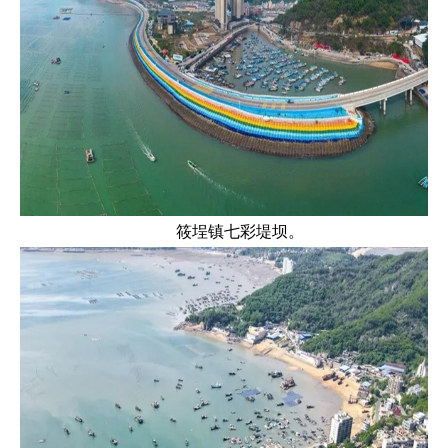
筱埕镇七彩堤坝。