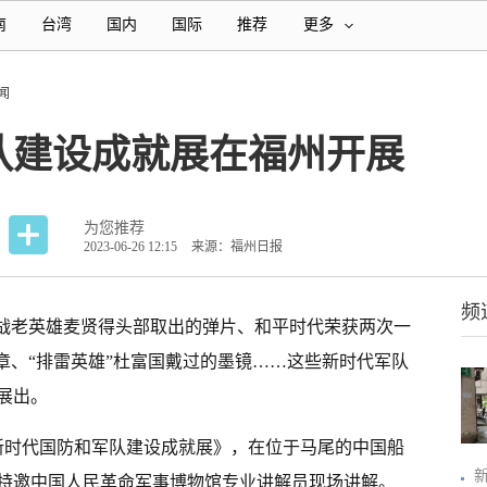
南
台湾
国内
国际
推荐
更多
闻
队建设成就展在福州开展
为您推荐
2023-06-26 12:15
来源：福州日报
频
海战老英雄麦贤得头部取出的弹片、和平时代荣获两次一
章、“排雷英雄”杜富国戴过的墨镜……这些新时代军队
展出。
—新时代国防和军队建设成就展》，在位于马尾的中国船
特邀中国人民革命军事博物馆专业讲解员现场讲解。