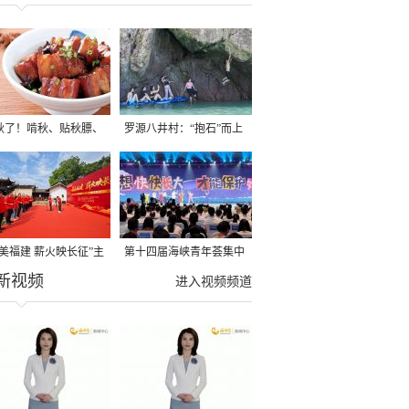
秋了！啃秋、贴秋膘、
罗源八井村：“抱石”而上
秋，福建人这样过才够
→
寻美福建 薪火映长征”主
第十四届海峡青年荟集中
新视频
活动在龙岩长汀启动
阶段活动在福州举行
进入视频频道