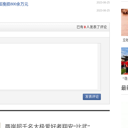
2023-06-25
挽损800余万元
2023-06-25
已有
0
人发表了评论
立
晒
味
“
最
题
两岸超千名太极爱好者翔安“比武”