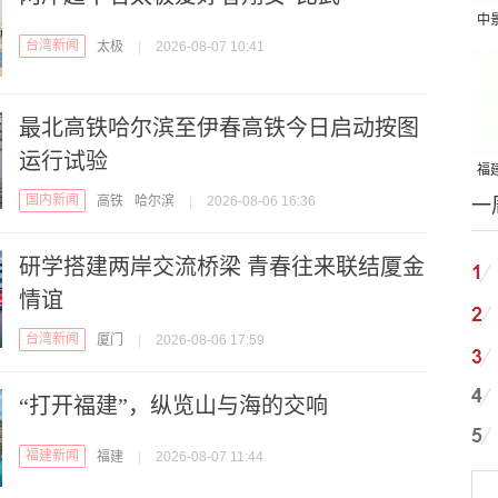
中
台湾新闻
太极
|
2026-08-07 10:41
吨
最北高铁哈尔滨至伊春高铁今日启动按图
运行试验
福建
国内新闻
高铁
哈尔滨
|
2026-08-06 16:36
一
国
研学搭建两岸交流桥梁 青春往来联结厦金
情谊
台湾新闻
厦门
|
2026-08-06 17:59
“打开福建”，纵览山与海的交响
福建新闻
福建
|
2026-08-07 11:44