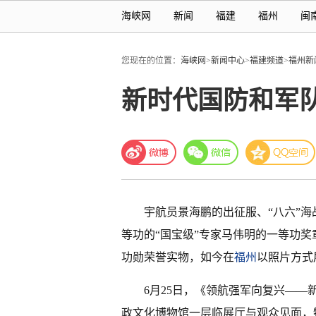
海峡网
新闻
福建
福州
闽
您现在的位置：
海峡网
>
新闻中心
>
福建频道
>
福州新
新时代国防和军
宇航员景海鹏的出征服、“八六”
等功的“国宝级”专家马伟明的一等功奖
功勋荣誉实物，如今在
福州
以照片方式
6月25日，《领航强军向复兴—
政文化博物馆一层临展厅与观众见面，