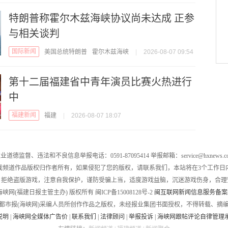
特朗普称霍尔木兹海峡协议尚未达成 正参
与相关谈判
国际新闻
美国总统特朗普
霍尔木兹海峡
|
2026-08-07 09:54
第十二届福建省中青年演员比赛火热进行
中
福建新闻
福建
|
2026-08-07 18:07
业道德监督、违法和不良信息举报电话：0591-87095414 举报邮箱：service@hxnews.c
戏频道作品版权归作者所有，如果侵犯了您的版权，请联系我们，本站将在3个工作日
，拒绝盗版游戏，注意自我保护，谨防受骗上当，适度游戏益脑，沉迷游戏伤身，合理
016 海峡网(福建日报主管主办) 版权所有 闽ICP备15008128号-2
闽互联网新闻信息服务备案编号
都市报(海峡网)采编人员所创作作品之版权，未经报业集团书面授权，不得转载、摘
说明
|
海峡网全媒体广告价
|
联系我们
|
法律顾问
|
举报投诉
|
海峡网跟帖评论自律管理