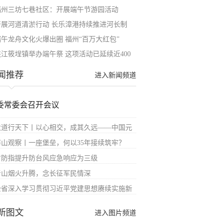
福州三坊七巷社区：开展端午节游园活动
开展河道清淤行动 长乐漳港持续推进河长制
端午龙舟文化火爆出圈 福州“百万大红包”
连江筱埕镇举办端午祭 这项活动已延续近400
闻推荐
进入新闻频道
委常委会召开会议
大道行天下丨以心相交，成其久远——中国元
屏山观察丨一座堡垒，何以35年接续筑牢？
省防指提升防台风应急响应为三级
青山烟火升腾，念长征军民情深
全省深入学习贯彻习近平党建思想赓续实施新
新图文
进入图片频道