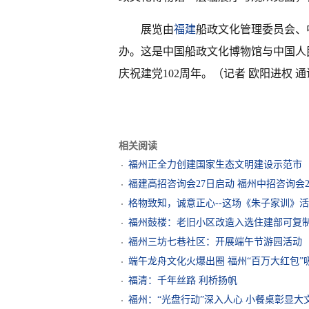
展览由
福建
船政文化管理委员会、
办。这是中国船政文化博物馆与中国人
庆祝建党102周年。（记者 欧阳进权 通
相关阅读
福州正全力创建国家生态文明建设示范市
福建高招咨询会27日启动 福州中招咨询会
格物致知，诚意正心--这场《朱子家训》
福州鼓楼：老旧小区改造入选住建部可复
福州三坊七巷社区：开展端午节游园活动
端午龙舟文化火爆出圈 福州“百万大红包”
福清：千年丝路 利桥扬帆
福州：“光盘行动”深入人心 小餐桌彰显大