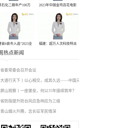
景石化二期年产100万
2023年中国金鸡百花电影
丙烷脱氢项目建成中交
节有福电影巡展31日启动
省6县市入选“2023全
福建：超万人次科技特派
周热点新闻
县域发展潜力百强县”
员一线开展服务
省委常委会召开会议
大道行天下丨以心相交，成其久远——中国元
屏山观察丨一座堡垒，何以35年接续筑牢？
首外交的世界情怀与大国气派
省防指提升防台风应急响应为三级
青山烟火升腾，念长征军民情深