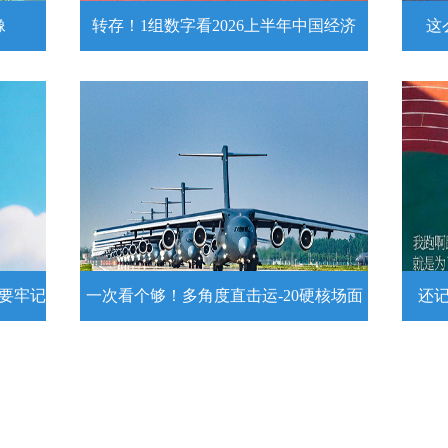
像
转存！1组数字看2026上半年中国经济
这
头像
转存！1组数字看2026上半年中国经
这么
济
近
壁
7月15日，2026年上半年国民经济运行情
练
况发布。一组数字带你了解！
详情
示要牢记
一次看个够！多角度直击运-20硬核场面
还
提示要
一次看个够！多角度直击运-20硬核
还记
场面
20
为1
要牢
运－20即将迎来列装空军十周年，一组