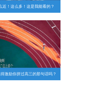
么近！这么多！这是我能看的？
近！这么多！这是我能看的？
日，陆军第74集团军某旅挺进西北戈
靶场，开展跨昼夜实弹射击综合演
。
详情
记得激励你拼过高三的那句话吗？
得激励你拼过高三的那句话吗？
26高考倒计时，传递这组壁纸，一起
290万高考生加油！