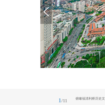
俯瞰福清利桥历史文
1
/11