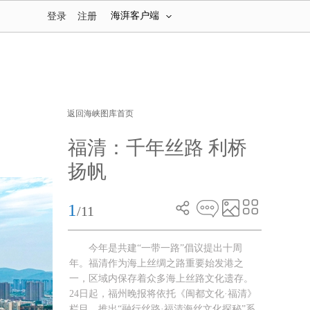
海湃客户端
登录
注册
返回海峡图库首页
福清：千年丝路 利桥
扬帆
1
/11
今年是共建“一带一路”倡议提出十周
年。福清作为海上丝绸之路重要始发港之
一，区域内保存着众多海上丝路文化遗存。
24日起，福州晚报将依托《闽都文化·福清》
栏目，推出“融行丝路·福清海丝文化探秘”系