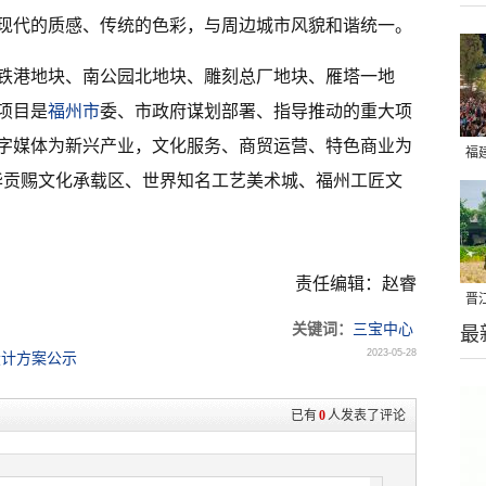
现代的质感、传统的色彩，与周边城市风貌和谐统一。
铁港地块、南公园北地块、雕刻总厂地块、雁塔一地
项目是
福州市
委、市政府谋划部署、指导推动的重大项
字媒体为新兴产业，文化服务、商贸运营、特色商业为
福
中华贡赐文化承载区、世界知名工艺美术城、福州工匠文
亮
责任编辑：赵睿
晋
关键词：
三宝中心
最
千
2023-05-28
设计方案公示
已有
0
人发表了评论