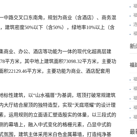
一中路交叉口东南角，规划为商业（含酒店）、商务混
下，建筑密度50%以下（含50%），绿地率10%以上（含
新
集商业、办公、酒店等功能为一体的现代化超高层建
.78平方米，其中地上建筑面积73098.32平方米，主要功
福
22129.46平方米，主要功能为商业、酒店配套用
地标性建筑，以“山水福厝”为基调，塔顶打破常规建筑
内大厅结合屋顶的独特造型，实现“天庭塔耀”的设计理
素，运用规则的立面语汇塑造殷实的体量，以三段式的
侧的幕墙上，融入中式变化的格栅元素，凸显中式韵
最
式氛围，建筑主体采用米白色金属幕墙，打造纯净基