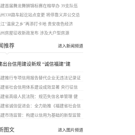
福建首届舞龙舞狮锦标赛在榕举办 39支队伍
福州338路车起讫站点变更 将停靠义井公交总
连江“温泉之乡”再添打卡地 贵安夜色经济
福州房屋征收新政发布 涉及大户型房源
闻推荐
进入新闻频道
建出台信用建设新规 “诚信福建”建
福建推行专项信用报告替代企业无违法记录证
福建省社会信用体系建设成效显著 央行征信
福建省高级人民法院：规范失信名单管理 健
福建省诚信促进会：全力助推《福建省社会信
福建市场监管：构建以信用为基础的新型监管
新图文
进入图片频道