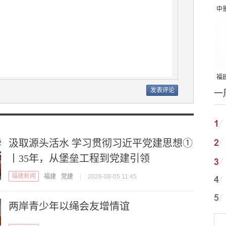
中
吨
福建
一
国
汲取源头活水 学习贯彻习近平党建思想①
丨35年，从堡垒工程到党建引领
福建新闻
福建
党建
|
2026-08-05 11:45
两岸青少年以绳会友增情谊