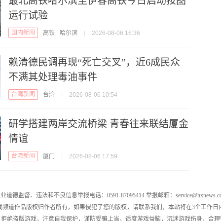
最北高铁哈尔滨至伊春高铁今日启动按图
运行试验
国内新闻
高铁
哈尔滨
|
2026-08-06 16:36
赖清德民调再现“死亡交叉”，近6成民众
不满其处理毒油事件
台湾新闻
台湾
|
2026-08-06 10:54
研学搭建两岸交流桥梁 青春往来联结厦金
情谊
台湾新闻
厦门
|
2026-08-06 17:59
业道德监督、违法和不良信息举报电话：0591-87095414 举报邮箱：service@hxnews.c
戏频道作品版权归作者所有，如果侵犯了您的版权，请联系我们，本站将在3个工作日
，拒绝盗版游戏，注意自我保护，谨防受骗上当，适度游戏益脑，沉迷游戏伤身，合理