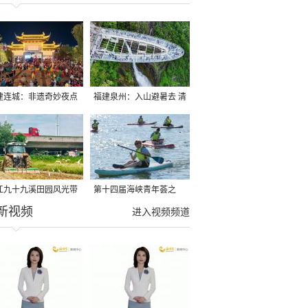
建连城：非遗奇妙夜点
福建泉州：入山避暑去 清
夏夜
凉好惬意
江九十九溪田园风光带
第十四届海峡青年荟之
新视频
亩早稻迎来成熟收割季
2026榕台青年大学生水上
进入视频频道
运动交流营