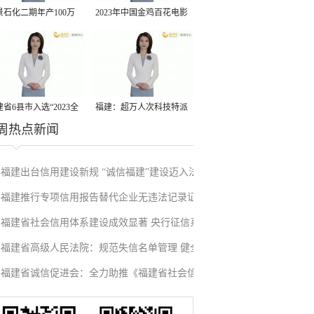
景石化二期年产100万
2023年中国金鸡百花电影
丙烷脱氢项目建成中交
节有福电影巡展31日启动
省6县市入选“2023全
福建：超万人次科技特派
周热点新闻
县域发展潜力百强县”
员一线开展服务
福建出台信用建设新规 “诚信福建”建设迈入法
福建推行专项信用报告替代企业无违法记录证
治化新阶段
福建省社会信用体系建设成效显著 央行征信系
明改革成效显著
福建省高级人民法院：规范失信名单管理 健全
统赋能实体经济
福建省诚信促进会：全力助推《福建省社会信
信用修复机制
用条例》落地见效