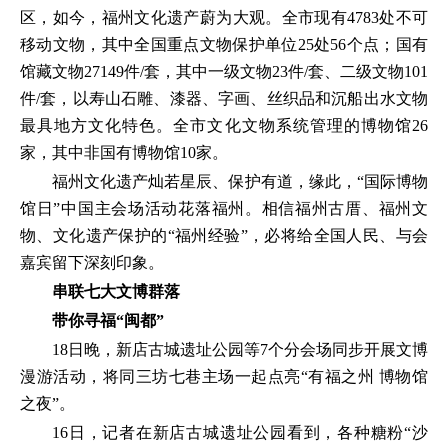
区，如今，福州文化遗产蔚为大观。全市现有4783处不可
移动文物，其中全国重点文物保护单位25处56个点；国有
馆藏文物27149件/套，其中一级文物23件/套、二级文物101
件/套，以寿山石雕、漆器、字画、丝织品和沉船出水文物
最具地方文化特色。全市文化文物系统管理的博物馆26
家，其中非国有博物馆10家。
福州文化遗产灿若星辰、保护有道，缘此，“国际博物
馆日”中国主会场活动花落福州。相信福州古厝、福州文
物、文化遗产保护的“福州经验”，必将给全国人民、与会
嘉宾留下深刻印象。
串联七大文博群落
带你寻福“闽都”
18日晚，新店古城遗址公园等7个分会场同步开展文博
漫游活动，将同三坊七巷主场一起点亮“有福之州 博物馆
之夜”。
16日，记者在新店古城遗址公园看到，各种糖粉“沙