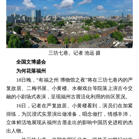
三坊七巷。记者 池远 摄
全国文博盛会
为何花落福州
18日晚，“有福之州 博物馆之夜”将在三坊七巷内的严
复故居、二梅书屋、小黄楼、水榭戏台等院落上演古今交
融的小剧场式表演，呈现福州古厝活化利用的街区景况。
16日，记者在严复故居、小黄楼看到，演员们在加紧
排练，为沉浸式实景演出做准备，唱念做打，情感丰沛，
立体鲜活地展现从福州古厝走出的影响中国历史进程的杰
出人物。