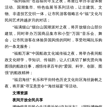
“福到福街”苍霞福街寻宝之夜，将通过举办非遗体验
活动、国潮集市、特色临展等系列活动，让古建筑、文
物、非遗技艺交织一体，让市民游客领略古今“福”文化与
民间艺术跨越岁月的对话；
“福满烟山”烟台山国潮派对之夜，将开放烟台山部分
建筑，同时举办万国商品集市和小型“万国”音乐会、舞
会，让市民游客在体验异国风情的同时，享受吃喝玩乐购
的一条龙服务；
“福船万家”中国船政文化城传福之夜，将举办夜间船
政文化研学，学知识、传福韵，让人们真切了解先贤向海
图强的船政往事，感悟传承百年的“爱国、科学、创新、图
强”的船政精神；
“福启海丝” 长乐和平街特色历史文化街区海丝扬帆之
夜，将开展“寻宝悬赏令”“海丝福宴”等活动。
文博资源
夜间开放全民共享
博物馆是距民众生活最近的“诗与远方”。“国际博物馆