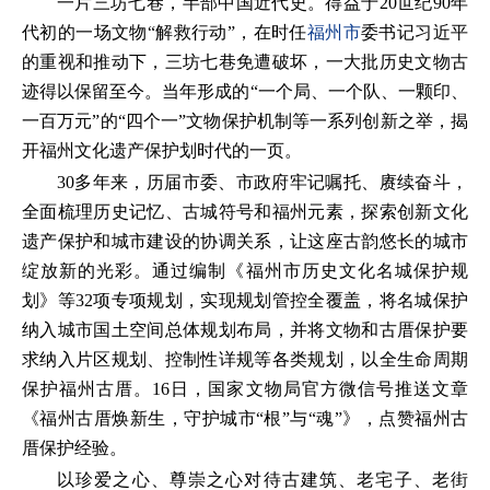
一片三坊七巷，半部中国近代史。得益于20世纪90年
代初的一场文物“解救行动”，在时任
福州市
委书记习近平
的重视和推动下，三坊七巷免遭破坏，一大批历史文物古
迹得以保留至今。当年形成的“一个局、一个队、一颗印、
一百万元”的“四个一”文物保护机制等一系列创新之举，揭
开福州文化遗产保护划时代的一页。
30多年来，历届市委、市政府牢记嘱托、赓续奋斗，
全面梳理历史记忆、古城符号和福州元素，探索创新文化
遗产保护和城市建设的协调关系，让这座古韵悠长的城市
绽放新的光彩。通过编制《福州市历史文化名城保护规
划》等32项专项规划，实现规划管控全覆盖，将名城保护
纳入城市国土空间总体规划布局，并将文物和古厝保护要
求纳入片区规划、控制性详规等各类规划，以全生命周期
保护福州古厝。16日，国家文物局官方微信号推送文章
《福州古厝焕新生，守护城市“根”与“魂”》，点赞福州古
厝保护经验。
以珍爱之心、尊崇之心对待古建筑、老宅子、老街