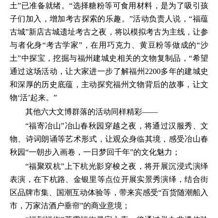
土”已准备就绪。“选择糖粉等可食用材料，是为了吸引孩
子们加入，增加考古探索的乐趣。”活动负责人说，“福蕴
古城”新店古城遗址考古之夜，将以模拟考古为主线，让参
与者化身“考古学家”，在用巧克力、黄豆粉等做成的“沙
土”中探宝，挖掘与福州建城史相关的文物复制品，“希望
通过这场活动，让大家进一步了解福州2200多年的建城史
和深厚的历史底蕴，主动探究福州文物背后的故事，让文
物‘活’起来。”
其他六大文博群落的活动同样精彩——
“福寄冶山”冶山春秋园穿越之夜，将通过汉服秀、文
物、诗词朗诵等艺术形式，让观众身临其境，感受冶山春
秋园“一朝步入画卷，一日梦回千年”的文化魅力；
“福聚双杭”上下杭光影穿梭之夜，将开展沉浸式演绎
表演，在下杭路、金银里等点位开展实景秀演绎，结合街
区品牌市集、国潮互动体验等，带来宾感受“百货随潮船入
市，万家沽酒户垂帘”的商业意境；