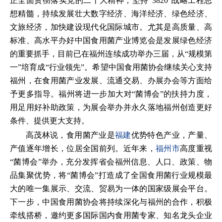
正全面贯彻落实党的二十大精神，坚持“3820”战略工程思
想精髓，持续发展壮大数字经济、海洋经济、绿色经济、
文旅经济，加快建设现代化国际城市。尤其是高质量、高
标准、高水平办好中国食用菌产业博览会是发展绿色经济
的重要抓手，目前已在福州连续成功举办三届，从“规模第
一”培育成“行业领先”。希望中国食用菌协会继续关心支持
福州，在食用菌产业发展、流通交易、办展办会等方面给
予更多指导。福州将进一步加大对“菌博会”的扶持力度，
用足用好补助政策，为展会举办并永久落地福州创造更好
条件、提供更大支持。
高茂林说，食用菌产业是
福建
优势特色产业，产量、
产值逐年增长，位居全国前列。近年来，
福州市
高度重视
“菌博会”举办，充分发挥省会福州信息、人口、政策、物
品集聚优势，将“菌博会”打造成了全国食用菌行业规模最
大的唯一集展示、交流、贸易为一体的国家级展会平台。
下一步，中国食用菌协会将持续深化与福州的合作，积极
牵线搭桥，邀约更多国际国内食用菌专家、知名龙头企业