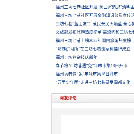
福州三坊七巷社区开展“闽曲寄追思”清明
福州三坊七巷社区开展金融知识普及宣传
三坊七巷“蓝朋友”：爱民亲民火焰蓝 全心
文旅部发布旅游热度榜单 鼓浪屿和三坊七
福州三坊七巷上榜2022年国内旅游热度榜
“坊巷讲习所”在三坊七巷谢家祠挂牌成立
福州：坊巷杂技庆新年
春节将至 坊巷遇“兔”年味市集18日开市
福州坊巷遇“兔”年味市集18日开市
“万里少年团”走进三坊七巷感受闽都文化
网友评论