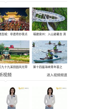
建连城：非遗奇妙夜点
福建泉州：入山避暑去 清
夏夜
凉好惬意
江九十九溪田园风光带
第十四届海峡青年荟之
新视频
亩早稻迎来成熟收割季
2026榕台青年大学生水上
进入视频频道
运动交流营