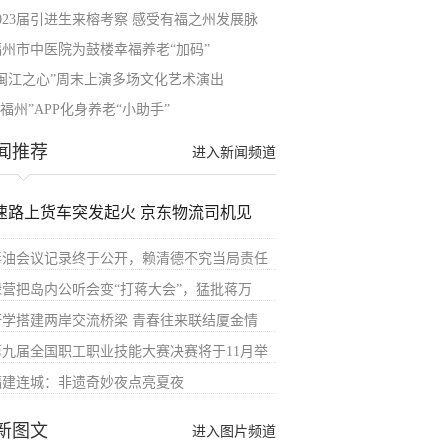
2023届引进生来榕考察 感受有福之州发展脉
福州市中医院为鼓楼幸福养老“加码”
“闽江之心”周末上演多场文化艺术演出
e福州”APP化身养老“小助手”
闻推荐
进入新闻频道
速路上货车突发起火 京东物流司机见
毒油会议记录终于公开，赖清德不究当局责任
绿营把岛内公听会变“打蒋大会”，猛批蒋万
研学搭建两岸交流桥梁 青春往来联结厦金情
第九届全国职工职业技能大赛决赛将于11月举
福建连城：非遗奇妙夜点亮夏夜
新图文
进入图片频道