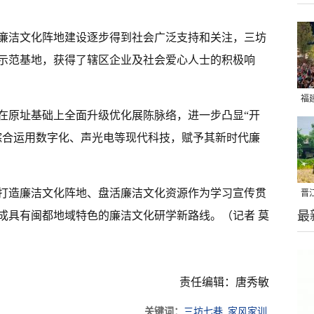
廉洁文化阵地建设逐步得到社会广泛支持和关注，三坊
示范基地，获得了辖区企业及社会爱心人士的积极响
福
在原址基础上全面升级优化展陈脉络，进一步凸显“开
亮
综合运用数字化、声光电等现代科技，赋予其新时代廉
打造廉洁文化阵地、盘活廉洁文化资源作为学习宣传贯
晋
最
成具有闽都地域特色的廉洁文化研学新路线。（记者 莫
千
责任编辑：唐秀敏
关键词：
三坊七巷
家风家训