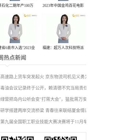
景石化二期年产100万
2023年中国金鸡百花电影
丙烷脱氢项目建成中交
节有福电影巡展31日启动
省6县市入选“2023全
福建：超万人次科技特派
周热点新闻
县域发展潜力百强县”
员一线开展服务
高速路上货车突发起火 京东物流司机见义勇为
毒油会议记录终于公开，赖清德不究当局责任
施救挽回损失
绿营把岛内公听会变“打蒋大会”，猛批蒋万安
反甩锅卢秀燕，蓝营点名责任官员要求撤职下
研学搭建两岸交流桥梁 青春往来联结厦金情谊
废除监察机构主张，遭蓝营搬出蔡英文、赖清
台
第九届全国职工职业技能大赛决赛将于11月举
德过往言论打脸
行