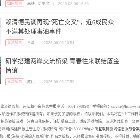
国内新闻
高铁
哈尔滨
|
2026-08-06 16:36
赖清德民调再现“死亡交叉”，近6成民众
不满其处理毒油事件
台湾新闻
台湾
|
2026-08-06 10:54
研学搭建两岸交流桥梁 青春往来联结厦金
情谊
台湾新闻
厦门
|
2026-08-06 17:59
业道德监督、违法和不良信息举报电话：0591-87095414 举报邮箱：service@hxnews.c
戏频道作品版权归作者所有，如果侵犯了您的版权，请联系我们，本站将在3个工作日
，拒绝盗版游戏，注意自我保护，谨防受骗上当，适度游戏益脑，沉迷游戏伤身，合理
016 海峡网(福建日报主管主办) 版权所有 闽ICP备15008128号-2
闽互联网新闻信息服务备案编号
都市报(海峡网)采编人员所创作作品之版权，未经报业集团书面授权，不得转载、摘