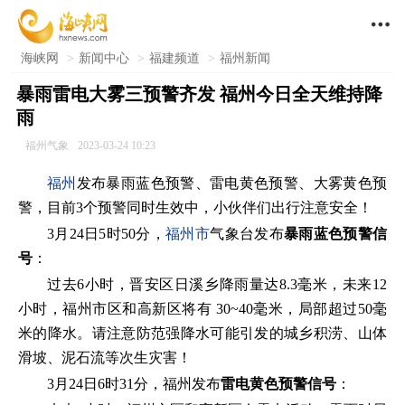

海峡网
>
新闻中心
>
福建频道
>
福州新闻
暴雨雷电大雾三预警齐发 福州今日全天维持降
雨
福州气象
2023-03-24 10:23
福州
发布暴雨蓝色预警、雷电黄色预警、大雾黄色预
警，目前3个预警同时生效中，小伙伴们出行注意安全！
3月24日5时50分，
福州市
气象台发布
暴雨蓝色预警信
号
：
过去6小时，晋安区日溪乡降雨量达8.3毫米，未来12
小时，福州市区和高新区将有 30~40毫米，局部超过50毫
米的降水。请注意防范强降水可能引发的城乡积涝、山体
滑坡、泥石流等次生灾害！
3月24日6时31分，福州发布
雷电黄色预警信号
：