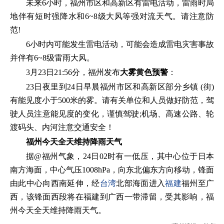
未来6小时，福州市区和高新区有雷电活动，雷雨时局
地伴有短时强降水和6~8级大风等强对流天气。请注意防
范!
6小时内可能发生雷电活动，可能会造成雷电灾害事故
并伴有6~8级雷雨大风。
3月23日21:56分，福州发布
大雾黄色预警
：
23日夜里到24日早晨福州市区和高新区部分乡镇 (街)
有能见度小于500米的雾。请有关单位和人员做好防范，驾
驶人员注意能见度的变化，谨慎驾驶;机场、高速公路、轮
渡码头、内河注意交通安全！
福州今天全天维持降雨天气
据@福州气象，24日02时有一低压，其中心位于日本
南方海面，中心气压1008hPa，向东北偏东方向移动，锋面
由此中心向西南延伸，经
台湾
北部海面进入
福建
福州至广
西，该锋面西段将在福建到广西一带滞留，受其影响，福
州今天全天维持降雨天气。