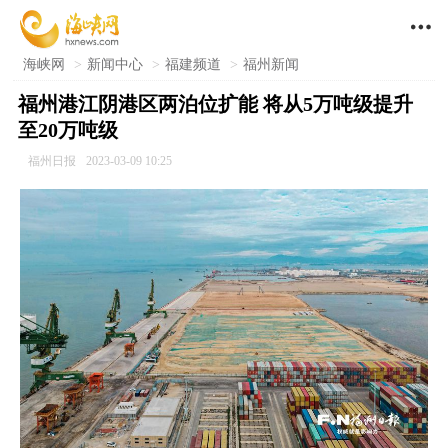

海峡网
>
新闻中心
>
福建频道
>
福州新闻
福州港江阴港区两泊位扩能 将从5万吨级提升
至20万吨级
福州日报
2023-03-09 10:25