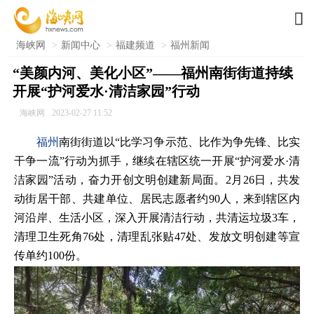

海峡网
>
新闻中心
>
福建频道
>
福州新闻
“美颜内河、美化小区”——福州南街街道持续
开展“护河爱水·清洁家园”行动
海峡网
2023-02-27 11:52
福州
南街街道以“比学习争示范、比作为争先锋、比实
干争一流”行动为抓手，继续在辖区统一开展“护河爱水·清
洁家园”活动，奋力开创文明创建新局面。2月26日，共发
动街居干部、共建单位、居民志愿者约90人，来到辖区内
河沿岸、生活小区，深入开展清洁行动，共清运垃圾3车，
清理卫生死角76处，清理乱张贴47处、发放文明创建等宣
传单约100份。